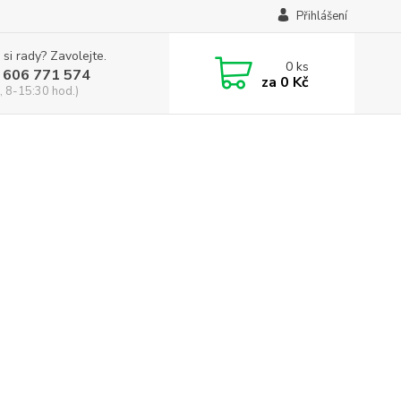
Přihlášení
 si rady? Zavolejte.
0
ks
 606 771 574
za
0 Kč
, 8-15:30 hod.)