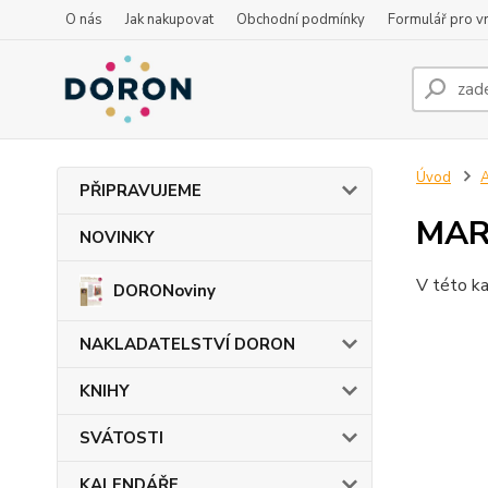
O nás
Jak nakupovat
Obchodní podmínky
Formulář pro vr
Úvod
PŘIPRAVUJEME
MARE
NOVINKY
V této ka
DORONoviny
NAKLADATELSTVÍ DORON
KNIHY
SVÁTOSTI
KALENDÁŘE