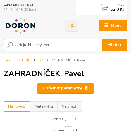
0
ks
+420 606 771 574
za
0 Kč
(Po-Pá, 8-15:30 hod.)
Menu
Hledat
Úvod
AUTOŘI
U-Z
ZAHRADNÍČEK, Pavel
ZAHRADNÍČEK, Pavel
Upřesnit parametry
Nejnovější
Nejlevnější
Nejdražší
Zobrazuji 1-1 z 1
strana
z 1