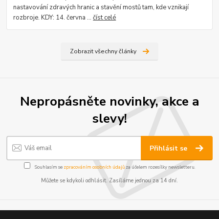
nastavování zdravých hranic a stavění mostů tam, kde vznikají
rozbroje. KDY: 14. června ...
číst celé
Zobrazit všechny články
Nepropásněte novinky, akce a
slevy!
Přihlásit se
Souhlasím se
zpracováním osobních údajů
za účelem rozesílky newsletteru.
Můžete se kdykoli odhlásit. Zasíláme jednou za 14 dní.