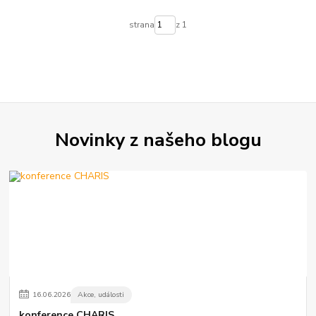
strana
z 1
Novinky z našeho blogu
16
.
06
.
2026
Akce, události
konference CHARIS