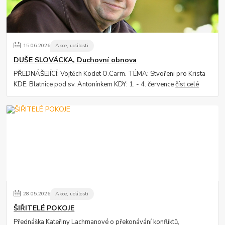
15
.
06
.
2026
Akce, události
DUŠE SLOVÁCKA, Duchovní obnova
PŘEDNÁŠEJÍCÍ: Vojtěch Kodet O.Carm. TÉMA: Stvořeni pro Krista
KDE: Blatnice pod sv. Antonínkem KDY: 1. - 4. července
číst celé
28
.
05
.
2026
Akce, události
ŠIŘITELÉ POKOJE
Přednáška Kateřiny Lachmanové o překonávání konfliktů,