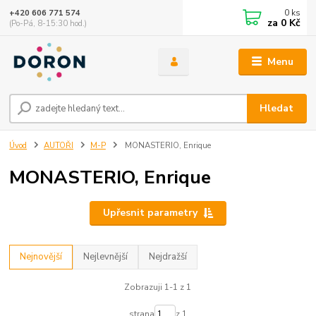
0
ks
+420 606 771 574
za
0 Kč
(Po-Pá, 8-15:30 hod.)
Menu
Hledat
Úvod
AUTOŘI
M-P
MONASTERIO, Enrique
MONASTERIO, Enrique
Upřesnit parametry
Nejnovější
Nejlevnější
Nejdražší
Zobrazuji 1-1 z 1
strana
z 1