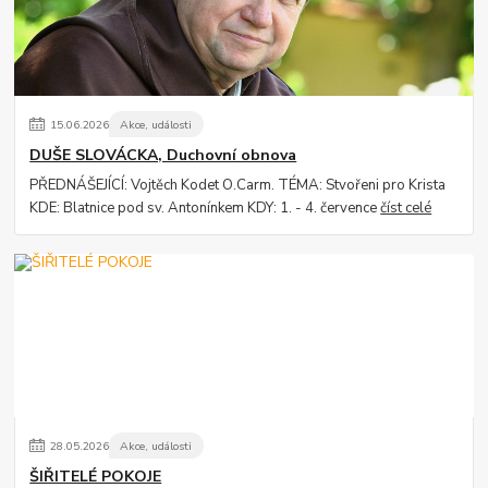
15
.
06
.
2026
Akce, události
DUŠE SLOVÁCKA, Duchovní obnova
PŘEDNÁŠEJÍCÍ: Vojtěch Kodet O.Carm. TÉMA: Stvořeni pro Krista
KDE: Blatnice pod sv. Antonínkem KDY: 1. - 4. července
číst celé
28
.
05
.
2026
Akce, události
ŠIŘITELÉ POKOJE