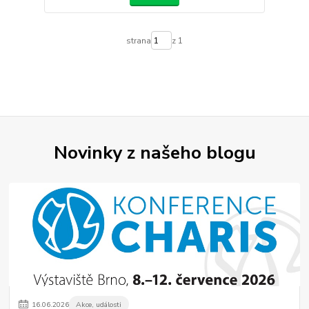
strana
z 1
Novinky z našeho blogu
16
.
06
.
2026
Akce, události