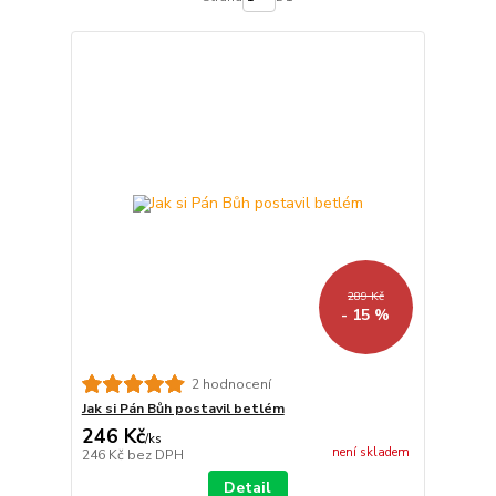
289 Kč
- 15 %
2 hodnocení
Jak si Pán Bůh postavil betlém
246 Kč
/
ks
není skladem
246 Kč
bez DPH
Detail