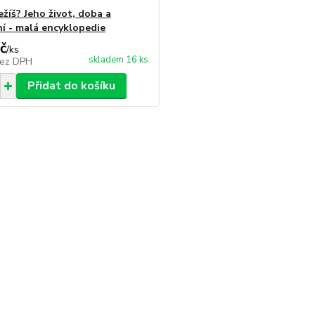
ežíš? Jeho život, doba a
í - malá encyklopedie
č
/
ks
skladem 16 ks
ez DPH
Přidat do košíku