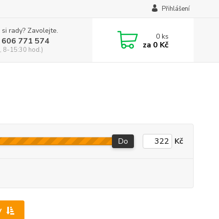
Přihlášení
 si rady? Zavolejte.
0
ks
 606 771 574
za
0 Kč
, 8-15:30 hod.)
Do
Kč
y