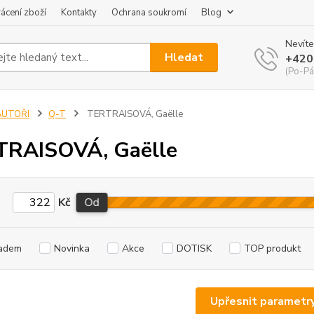
ácení zboží
Kontakty
Ochrana soukromí
Blog
Nevíte
Hledat
+420
(Po-Pá
AUTOŘI
Q-T
TERTRAISOVÁ, Gaëlle
TRAISOVÁ, Gaëlle
Kč
Od
adem
Novinka
Akce
DOTISK
TOP produkt
Upřesnit parametr