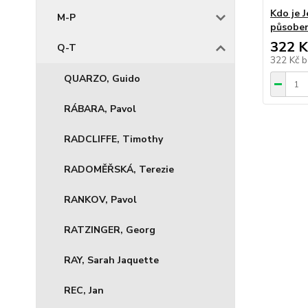
Kdo je J
M-P
působen
322 K
Q-T
322 Kč
b
QUARZO, Guido
RÁBARA, Pavol
RADCLIFFE, Timothy
RADOMĚŘSKÁ, Terezie
RANKOV, Pavol
RATZINGER, Georg
RAY, Sarah Jaquette
REC, Jan