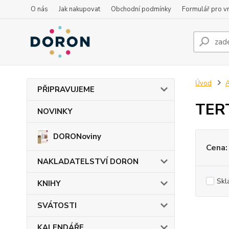
O nás
Jak nakupovat
Obchodní podmínky
Formulář pro vr
Úvod
PŘIPRAVUJEME
TER
NOVINKY
DORONoviny
Cena:
NAKLADATELSTVÍ DORON
Skl
KNIHY
SVÁTOSTI
KALENDÁŘE