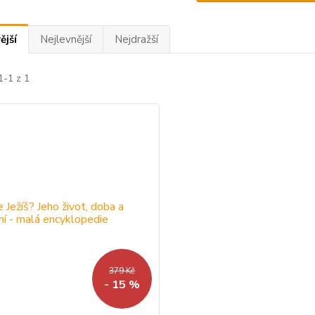
ější
Nejlevnější
Nejdražší
1-1 z 1
379 Kč
- 15 %