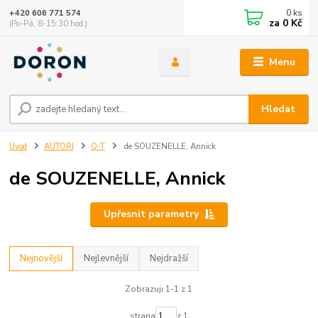
0
ks
+420 606 771 574
za
0 Kč
(Po-Pá, 8-15:30 hod.)
Menu
Hledat
Úvod
AUTOŘI
Q-T
de SOUZENELLE, Annick
de SOUZENELLE, Annick
Upřesnit parametry
Nejnovější
Nejlevnější
Nejdražší
Zobrazuji 1-1 z 1
strana
z 1