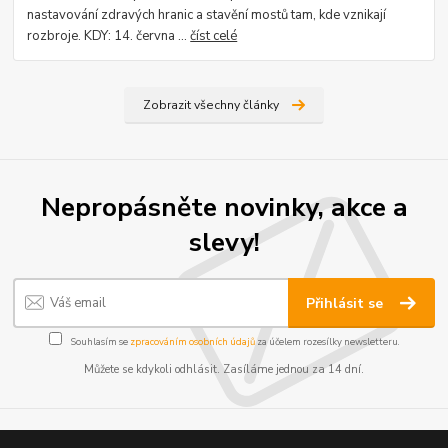
nastavování zdravých hranic a stavění mostů tam, kde vznikají
rozbroje. KDY: 14. června ...
číst celé
Zobrazit všechny články
Nepropásněte novinky, akce a
slevy!
Přihlásit se
Souhlasím se
zpracováním osobních údajů
za účelem rozesílky newsletteru.
Můžete se kdykoli odhlásit. Zasíláme jednou za 14 dní.