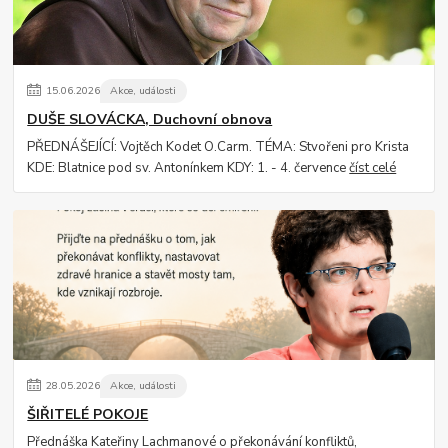
15
.
06
.
2026
Akce, události
DUŠE SLOVÁCKA, Duchovní obnova
PŘEDNÁŠEJÍCÍ: Vojtěch Kodet O.Carm. TÉMA: Stvořeni pro Krista
KDE: Blatnice pod sv. Antonínkem KDY: 1. - 4. července
číst celé
28
.
05
.
2026
Akce, události
ŠIŘITELÉ POKOJE
Přednáška Kateřiny Lachmanové o překonávání konfliktů,