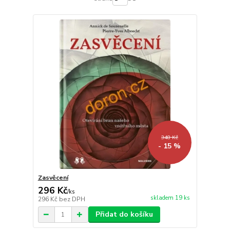
348 Kč
- 15 %
Zasvěcení
296 Kč
/
ks
skladem 19 ks
296 Kč
bez DPH
Přidat do košíku