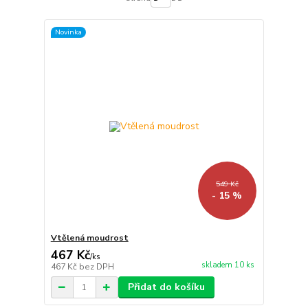
Novinka
549 Kč
- 15 %
Vtělená moudrost
467 Kč
/
ks
skladem 10 ks
467 Kč
bez DPH
Přidat do košíku