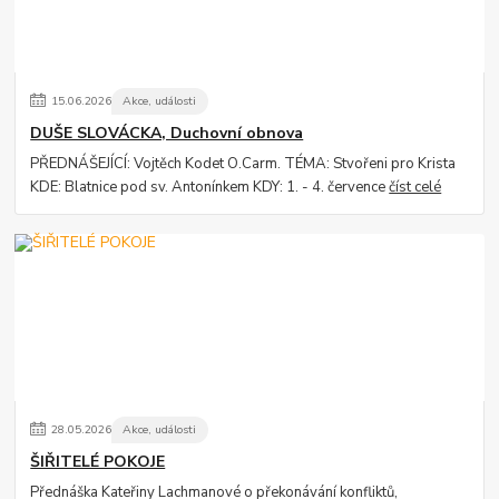
15
.
06
.
2026
Akce, události
DUŠE SLOVÁCKA, Duchovní obnova
PŘEDNÁŠEJÍCÍ: Vojtěch Kodet O.Carm. TÉMA: Stvořeni pro Krista
KDE: Blatnice pod sv. Antonínkem KDY: 1. - 4. července
číst celé
28
.
05
.
2026
Akce, události
ŠIŘITELÉ POKOJE
Přednáška Kateřiny Lachmanové o překonávání konfliktů,