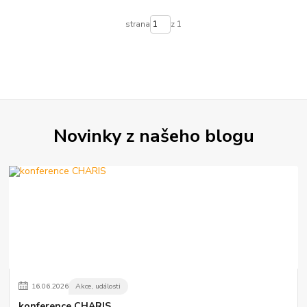
strana
z 1
Novinky z našeho blogu
16
.
06
.
2026
Akce, události
konference CHARIS