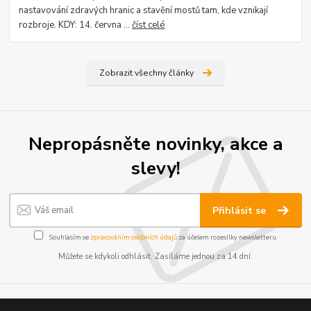
nastavování zdravých hranic a stavění mostů tam, kde vznikají
rozbroje. KDY: 14. června ...
číst celé
Zobrazit všechny články
Nepropásněte novinky, akce a
slevy!
Přihlásit se
Souhlasím se
zpracováním osobních údajů
za účelem rozesílky newsletteru.
Můžete se kdykoli odhlásit. Zasíláme jednou za 14 dní.