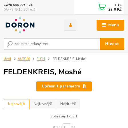
0
ks
+420 606 771 574
za
0 Kč
(Po-Pá, 8-15:30 hod.)
Menu
Hledat
Úvod
AUTOŘI
E-CH
FELDENKREIS, Moshé
FELDENKREIS, Moshé
Upřesnit parametry
Nejnovější
Nejlevnější
Nejdražší
Zobrazuji 1-1 z 1
strana
z 1