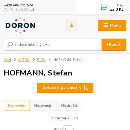
0
ks
+420 606 771 574
za
0 Kč
(Po-Pá, 8-15:30 hod.)
Menu
Hledat
Úvod
AUTOŘI
E-CH
HOFMANN, Stefan
HOFMANN, Stefan
Upřesnit parametry
Nejnovější
Nejlevnější
Nejdražší
Zobrazuji 1-1 z 1
strana
z 1