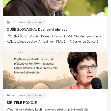
15
.
06
.
2026
Akce, události
DUŠE SLOVÁCKA, Duchovní obnova
PŘEDNÁŠEJÍCÍ: Vojtěch Kodet O.Carm. TÉMA: Stvořeni pro Krista
KDE: Blatnice pod sv. Antonínkem KDY: 1. - 4. července
číst celé
28
.
05
.
2026
Akce, události
ŠIŘITELÉ POKOJE
Přednáška Kateřiny Lachmanové o překonávání konfliktů,