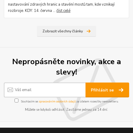
nastavování zdravých hranic a stavění mostů tam, kde vznikají
rozbroje. KDY: 14. června ...
číst celé
Zobrazit všechny články
Nepropásněte novinky, akce a
slevy!
Přihlásit se
Souhlasím se
zpracováním osobních údajů
za účelem rozesílky newsletteru.
Můžete se kdykoli odhlásit. Zasíláme jednou za 14 dní.