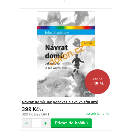
469 Kč
- 15 %
Návrat domů. Jak pečovat o své vnitřní dítě
399 Kč
/
ks
posledních 5 ks
399 Kč
bez DPH
Přidat do košíku