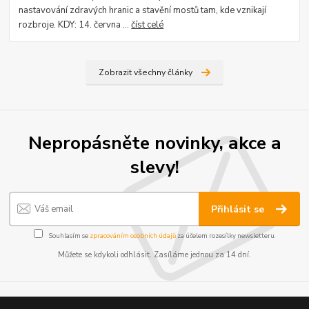
nastavování zdravých hranic a stavění mostů tam, kde vznikají
rozbroje. KDY: 14. června ...
číst celé
Zobrazit všechny články
Nepropásněte novinky, akce a
slevy!
Přihlásit se
Souhlasím se
zpracováním osobních údajů
za účelem rozesílky newsletteru.
Můžete se kdykoli odhlásit. Zasíláme jednou za 14 dní.