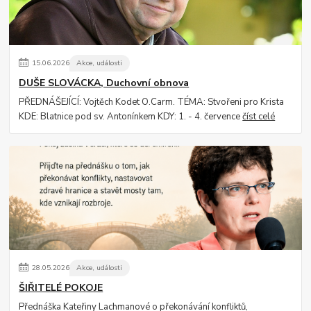
15
.
06
.
2026
Akce, události
DUŠE SLOVÁCKA, Duchovní obnova
PŘEDNÁŠEJÍCÍ: Vojtěch Kodet O.Carm. TÉMA: Stvořeni pro Krista
KDE: Blatnice pod sv. Antonínkem KDY: 1. - 4. července
číst celé
28
.
05
.
2026
Akce, události
ŠIŘITELÉ POKOJE
Přednáška Kateřiny Lachmanové o překonávání konfliktů,