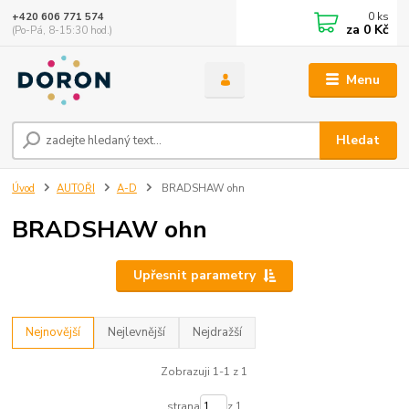
0
ks
+420 606 771 574
za
0 Kč
(Po-Pá, 8-15:30 hod.)
Menu
Hledat
Úvod
AUTOŘI
A-D
BRADSHAW ohn
BRADSHAW ohn
Upřesnit parametry
Nejnovější
Nejlevnější
Nejdražší
Zobrazuji 1-1 z 1
strana
z 1