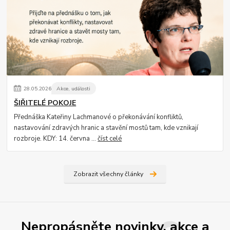
28
.
05
.
2026
Akce, události
ŠIŘITELÉ POKOJE
Přednáška Kateřiny Lachmanové o překonávání konfliktů,
nastavování zdravých hranic a stavění mostů tam, kde vznikají
rozbroje. KDY: 14. června ...
číst celé
Zobrazit všechny články
Nepropásněte novinky, akce a