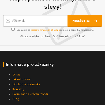
slevy!
Přihlásit se
Souhlasím se
zpracováním osobních údajů
za účelem rozesílky newsletteru.
Můžete se kdykoli odhlásit. Zasíláme jednou za 14 dní.
Informace pro zákazníky
O nás
Jak nakupovat
Obchodní podmínky
Kontakty
Formulář na vrácení zboží
Blog