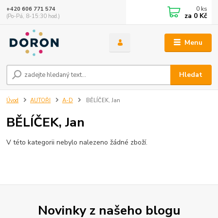
0
ks
+420 606 771 574
za
0 Kč
(Po-Pá, 8-15:30 hod.)
Menu
Hledat
Úvod
AUTOŘI
A-D
BĚLÍČEK, Jan
BĚLÍČEK, Jan
V této kategorii nebylo nalezeno žádné zboží.
Novinky z našeho blogu