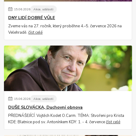
15
.
06
.
2026
Akce, události
DNY LIDÍ DOBRÉ VŮLE
Zveme vás na 27. ročník, který proběhne 4.–5. července 2026 na
Velehradě.
číst celé
15
.
06
.
2026
Akce, události
DUŠE SLOVÁCKA, Duchovní obnova
PŘEDNÁŠEJÍCÍ: Vojtěch Kodet O.Carm. TÉMA: Stvořeni pro Krista
KDE: Blatnice pod sv. Antonínkem KDY: 1. - 4. července
číst celé