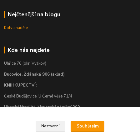
Nejčtenější na blogu
Kotva naděje
Kde nás najdete
Uhřice 76 (okr. Vyškov)
Bučovice, Ždánská 906 (sklad)
KNIHKUPECTVÍ:
České Budějovice, U Černé věže 71/4
Uherské Hradiště, Mariánské náměstí 200
Uherský Brod, Mariánské náměstí 13
Souhlasím
Nastavení