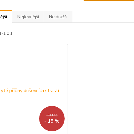
ější
Nejlevnější
Nejdražší
1-1 z 1
399 Kč
- 15 %