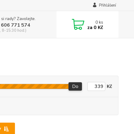
Přihlášení
 si rady? Zavolejte.
0
ks
 606 771 574
za
0 Kč
, 8-15:30 hod.)
Do
Kč
y