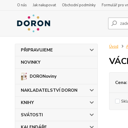
O nás
Jak nakupovat
Obchodní podmínky
Formulář pro vr
Úvod
PŘIPRAVUJEME
VÁCL
NOVINKY
DORONoviny
Cena:
NAKLADATELSTVÍ DORON
Skl
KNIHY
SVÁTOSTI
KALENDÁŘE