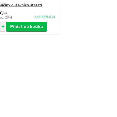
říčiny duševních strastí
č
/
ks
poslední 4 ks
ez DPH
Přidat do košíku