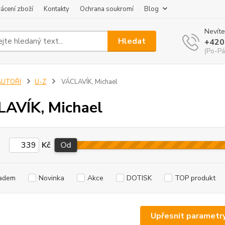
ácení zboží
Kontakty
Ochrana soukromí
Blog
Nevíte
Hledat
+420
(Po-Pá
AUTOŘI
U-Z
VÁCLAVÍK, Michael
AVÍK, Michael
Kč
Od
adem
Novinka
Akce
DOTISK
TOP produkt
Upřesnit parametr