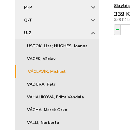
Skryté p
M-P
339 K
339 Kč
b
Q-T
U-Z
USTOK, Lisa; HUGHES, Joanna
VACEK, Václav
VÁCLAVÍK, Michael
VAĎURA, Petr
VAHALÍKOVÁ, Edita Vendula
VÁCHA, Marek Orko
VALLI, Norberto