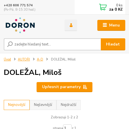
0
ks
+420 606 771 574
za
0 Kč
(Po-Pá, 8-15:30 hod.)
Menu
Hledat
Úvod
AUTOŘI
A-D
DOLEŽAL, Miloš
DOLEŽAL, Miloš
Upřesnit parametry
Nejnovější
Nejlevnější
Nejdražší
Zobrazuji 1-2 z 2
strana
z 1