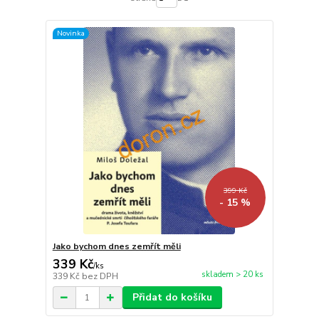
Novinka
399 Kč
- 15 %
Jako bychom dnes zemřít měli
339 Kč
/
ks
skladem > 20 ks
339 Kč
bez DPH
Přidat do košíku