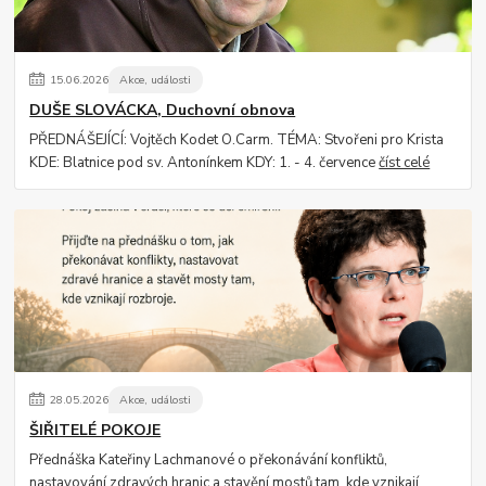
15
.
06
.
2026
Akce, události
DUŠE SLOVÁCKA, Duchovní obnova
PŘEDNÁŠEJÍCÍ: Vojtěch Kodet O.Carm. TÉMA: Stvořeni pro Krista
KDE: Blatnice pod sv. Antonínkem KDY: 1. - 4. července
číst celé
28
.
05
.
2026
Akce, události
ŠIŘITELÉ POKOJE
Přednáška Kateřiny Lachmanové o překonávání konfliktů,
nastavování zdravých hranic a stavění mostů tam, kde vznikají