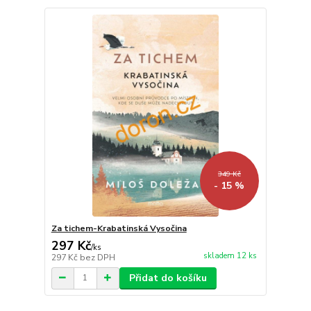
349 Kč
- 15 %
Za tichem-Krabatinská Vysočina
297 Kč
/
ks
skladem 12 ks
297 Kč
bez DPH
Přidat do košíku