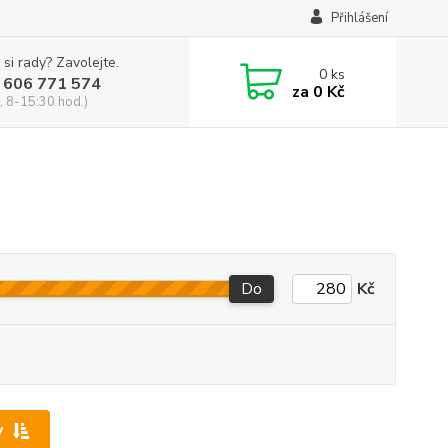
Přihlášení
 si rady? Zavolejte.
0
ks
 606 771 574
za
0 Kč
, 8-15:30 hod.)
Do
Kč
y