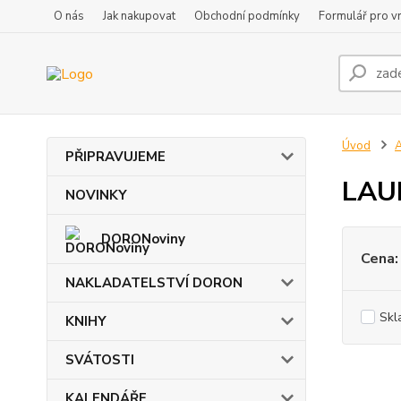
O nás
Jak nakupovat
Obchodní podmínky
Formulář pro vr
Úvod
PŘIPRAVUJEME
LAUR
NOVINKY
DORONoviny
Cena:
NAKLADATELSTVÍ DORON
Skl
KNIHY
SVÁTOSTI
KALENDÁŘE