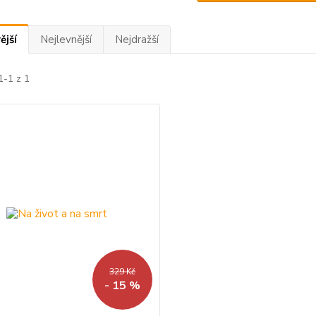
ější
Nejlevnější
Nejdražší
1-1 z 1
329 Kč
- 15 %