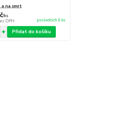
t a na smrt
č
/
ks
posledních 6 ks
ez DPH
Přidat do košíku