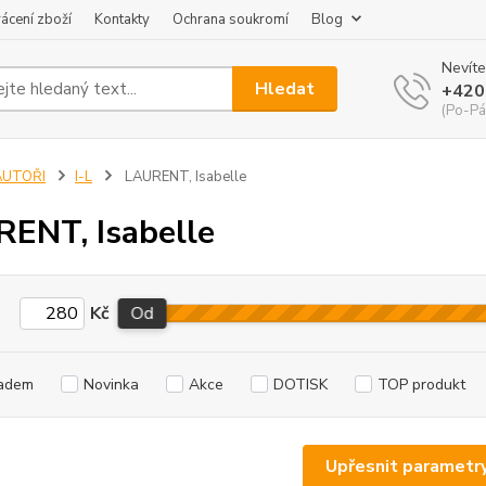
ácení zboží
Kontakty
Ochrana soukromí
Blog
Nevíte
Hledat
+420
(Po-Pá
AUTOŘI
I-L
LAURENT, Isabelle
ENT, Isabelle
Kč
Od
adem
Novinka
Akce
DOTISK
TOP produkt
Upřesnit parametr