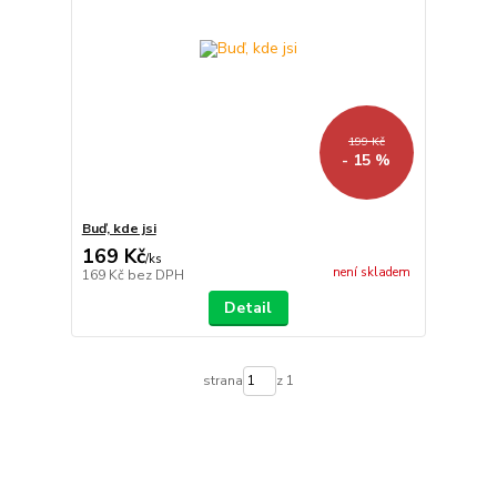
199 Kč
- 15 %
Buď, kde jsi
169 Kč
/
ks
není skladem
169 Kč
bez DPH
Detail
strana
z 1