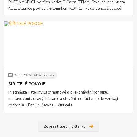
PŘEDNÁŠEJÍCÍ: Vojtěch Kodet O.Carm. TÉMA: Stvořeni pro Krista
KDE: Blatnice pod sv. Antonínkem KDY: 1. - 4. července
číst celé
28
.
05
.
2026
Akce, události
ŠIŘITELÉ POKOJE
Přednáška Kateřiny Lachmanové o překonávání konfliktů,
nastavování zdravých hranic a stavění mostů tam, kde vznikají
rozbroje. KDY: 14. června ...
číst celé
Zobrazit všechny články