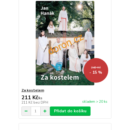
248 Kč
- 15 %
Za kostelem
211 Kč
/
ks
skladem > 20 ks
211 Kč
bez DPH
Přidat do košíku