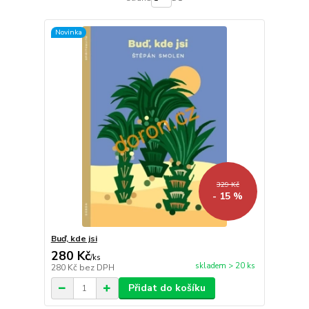
Novinka
329 Kč
- 15 %
Buď, kde jsi
280 Kč
/
ks
skladem > 20 ks
280 Kč
bez DPH
Přidat do košíku