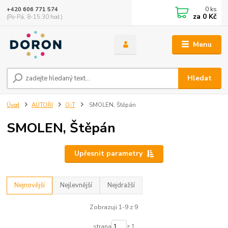
0
ks
+420 606 771 574
za
0 Kč
(Po-Pá, 8-15:30 hod.)
Menu
Hledat
Úvod
AUTOŘI
Q-T
SMOLEN, Štěpán
SMOLEN, Štěpán
Upřesnit parametry
Nejnovější
Nejlevnější
Nejdražší
Zobrazuji 1-9 z 9
strana
z 1