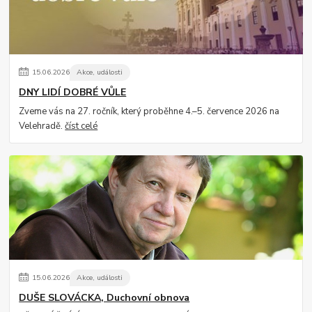
15
.
06
.
2026
Akce, události
DNY LIDÍ DOBRÉ VŮLE
Zveme vás na 27. ročník, který proběhne 4.–5. července 2026 na
Velehradě.
číst celé
15
.
06
.
2026
Akce, události
DUŠE SLOVÁCKA, Duchovní obnova