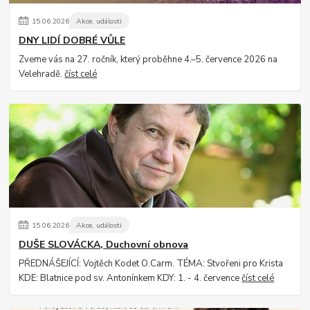
15
.
06
.
2026
Akce, události
DNY LIDÍ DOBRÉ VŮLE
Zveme vás na 27. ročník, který proběhne 4.–5. července 2026 na
Velehradě.
číst celé
15
.
06
.
2026
Akce, události
DUŠE SLOVÁCKA, Duchovní obnova
PŘEDNÁŠEJÍCÍ: Vojtěch Kodet O.Carm. TÉMA: Stvořeni pro Krista
KDE: Blatnice pod sv. Antonínkem KDY: 1. - 4. července
číst celé