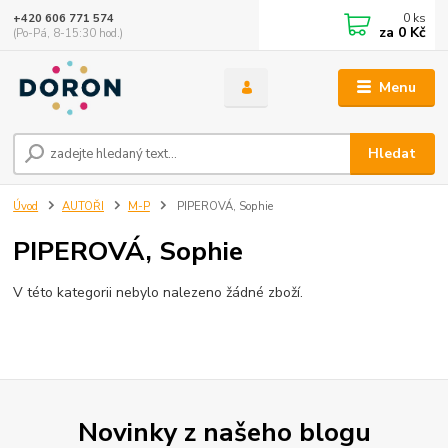
0
ks
+420 606 771 574
za
0 Kč
(Po-Pá, 8-15:30 hod.)
Menu
Hledat
Úvod
AUTOŘI
M-P
PIPEROVÁ, Sophie
PIPEROVÁ, Sophie
V této kategorii nebylo nalezeno žádné zboží.
Novinky z našeho blogu