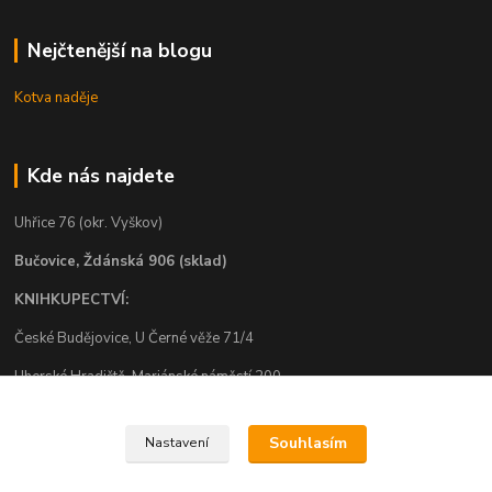
Nejčtenější na blogu
Kotva naděje
Kde nás najdete
Uhřice 76 (okr. Vyškov)
Bučovice, Ždánská 906 (sklad)
KNIHKUPECTVÍ:
České Budějovice, U Černé věže 71/4
Uherské Hradiště, Mariánské náměstí 200
Uherský Brod, Mariánské náměstí 13
Souhlasím
Nastavení