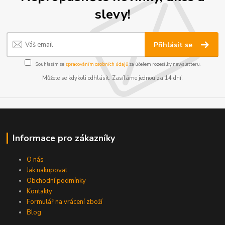
slevy!
Přihlásit se
Souhlasím se
zpracováním osobních údajů
za účelem rozesílky newsletteru.
Můžete se kdykoli odhlásit. Zasíláme jednou za 14 dní.
Informace pro zákazníky
O nás
Jak nakupovat
Obchodní podmínky
Kontakty
Formulář na vrácení zboží
Blog