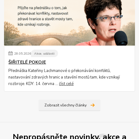
28
.
05
.
2026
Akce, události
ŠIŘITELÉ POKOJE
Přednáška Kateřiny Lachmanové o překonávání konfliktů,
nastavování zdravých hranic a stavění mostů tam, kde vznikají
rozbroje. KDY: 14. června ...
číst celé
Zobrazit všechny články
Nepropásněte novinky, akce a