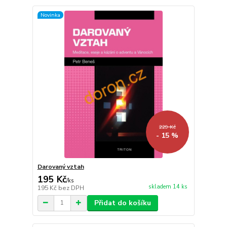
Novinka
229 Kč
- 15 %
Darovaný vztah
195 Kč
/
ks
skladem 14 ks
195 Kč
bez DPH
Přidat do košíku