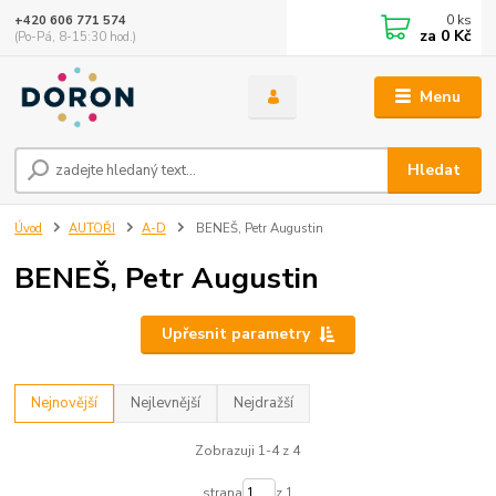
0
ks
+420 606 771 574
za
0 Kč
(Po-Pá, 8-15:30 hod.)
Menu
Hledat
Úvod
AUTOŘI
A-D
BENEŠ, Petr Augustin
BENEŠ, Petr Augustin
Upřesnit parametry
Nejnovější
Nejlevnější
Nejdražší
Zobrazuji 1-4 z 4
strana
z 1