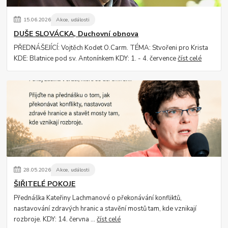
15
.
06
.
2026
Akce, události
DUŠE SLOVÁCKA, Duchovní obnova
PŘEDNÁŠEJÍCÍ: Vojtěch Kodet O.Carm. TÉMA: Stvořeni pro Krista
KDE: Blatnice pod sv. Antonínkem KDY: 1. - 4. července
číst celé
28
.
05
.
2026
Akce, události
ŠIŘITELÉ POKOJE
Přednáška Kateřiny Lachmanové o překonávání konfliktů,
nastavování zdravých hranic a stavění mostů tam, kde vznikají
rozbroje. KDY: 14. června ...
číst celé