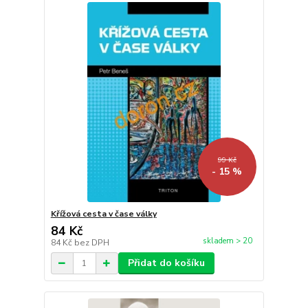
99 Kč
- 15 %
Křížová cesta v čase války
84 Kč
skladem > 20
84 Kč
bez DPH
Přidat do košíku