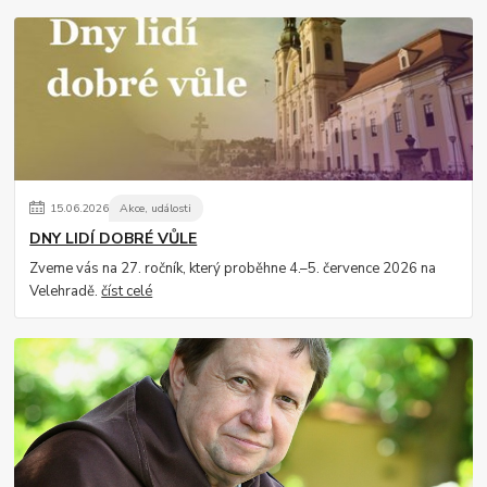
15
.
06
.
2026
Akce, události
DNY LIDÍ DOBRÉ VŮLE
Zveme vás na 27. ročník, který proběhne 4.–5. července 2026 na
Velehradě.
číst celé