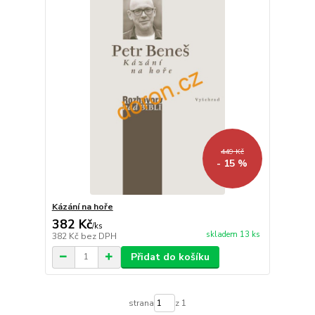
449 Kč
- 15 %
Kázání na hoře
382 Kč
/
ks
skladem 13 ks
382 Kč
bez DPH
Přidat do košíku
strana
z 1