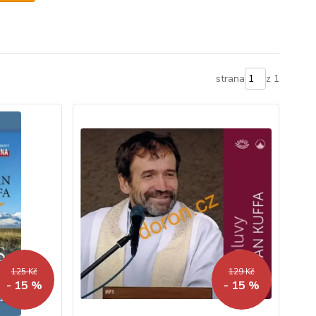
strana
z 1
125 Kč
129 Kč
- 15 %
- 15 %