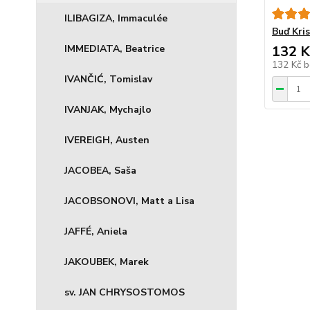
ILIBAGIZA, Immaculée
Buď Kri
IMMEDIATA, Beatrice
132 K
132 Kč
b
IVANČIĆ, Tomislav
IVANJAK, Mychajlo
IVEREIGH, Austen
JACOBEA, Saša
JACOBSONOVI, Matt a Lisa
JAFFÉ, Aniela
JAKOUBEK, Marek
sv. JAN CHRYSOSTOMOS