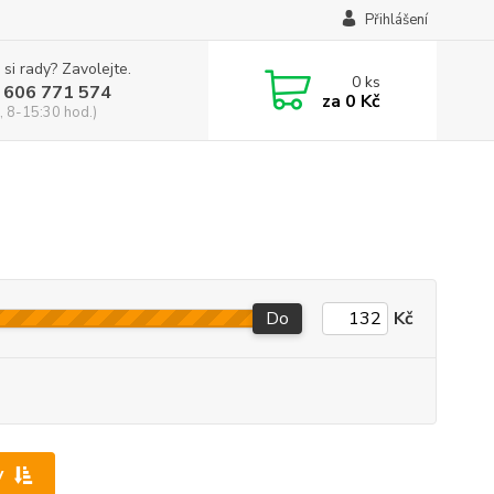
Přihlášení
 si rady? Zavolejte.
0
ks
 606 771 574
za
0 Kč
, 8-15:30 hod.)
Do
Kč
y