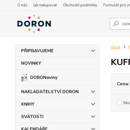
O nás
Jak nakupovat
Obchodní podmínky
Formulář pro vr
Úvod
PŘIPRAVUJEME
KUFF
NOVINKY
DORONoviny
Cena:
NAKLADATELSTVÍ DORON
Skl
KNIHY
SVÁTOSTI
KALENDÁŘE