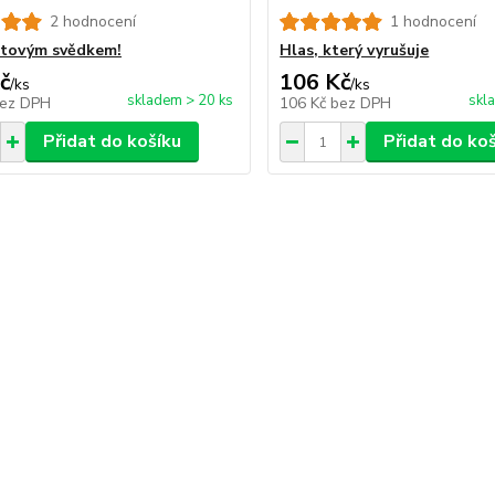
2 hodnocení
1 hodnocení
stovým svědkem!
Hlas, který vyrušuje
č
106 Kč
/
ks
/
ks
skladem > 20 ks
skl
ez DPH
106 Kč
bez DPH
Přidat do košíku
Přidat do ko