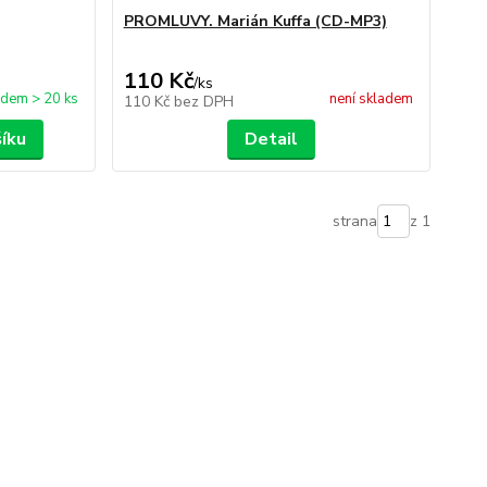
PROMLUVY. Marián Kuffa (CD-MP3)
110 Kč
/
ks
adem > 20 ks
není skladem
110 Kč
bez DPH
šíku
Detail
strana
z 1