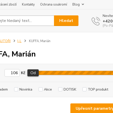
ácení zboží
Kontakty
Ochrana soukromí
Blog
Nevíte
Hledat
+420
(Po-Pá
AUTOŘI
I-L
KUFFA, Marián
A, Marián
Kč
Od
adem
Novinka
Akce
DOTISK
TOP produkt
Upřesnit parametr