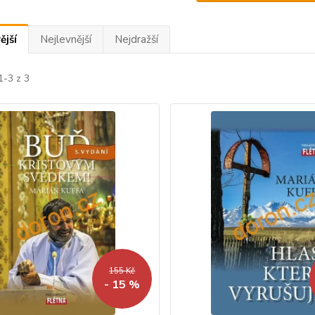
ější
Nejlevnější
Nejdražší
1-3 z 3
155 Kč
- 15 %