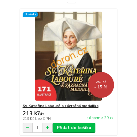
Novinka
250 Kč
- 15 %
Sv. Kateřina Labouré a zázračná medailka
213 Kč
/
ks
skladem > 20 ks
213 Kč
bez DPH
Přidat do košíku