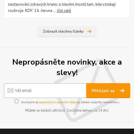
nastavování zdravých hranic a stavění mostů tam, kde vznikají
rozbroje. KDY: 14. června ...
číst celé
Zobrazit všechny články
Nepropásněte novinky, akce a
slevy!
Přihlásit se
Souhlasím se
zpracováním osobních údajů
za účelem rozesílky newsletteru.
Můžete se kdykoli odhlásit. Zasíláme jednou za 14 dní.