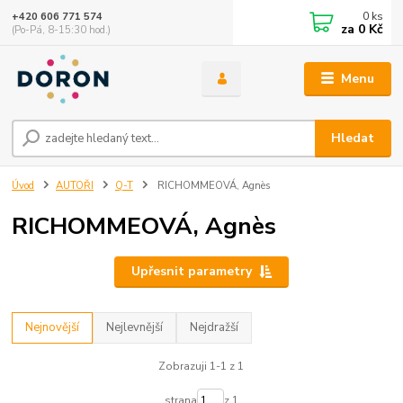
0
ks
+420 606 771 574
za
0 Kč
(Po-Pá, 8-15:30 hod.)
Menu
Hledat
Úvod
AUTOŘI
Q-T
RICHOMMEOVÁ, Agnès
RICHOMMEOVÁ, Agnès
Upřesnit parametry
Nejnovější
Nejlevnější
Nejdražší
Zobrazuji 1-1 z 1
strana
z 1