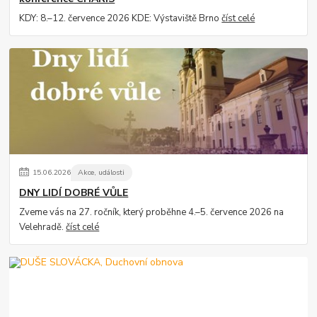
KDY: 8.–12. července 2026 KDE: Výstaviště Brno
číst celé
15
.
06
.
2026
Akce, události
DNY LIDÍ DOBRÉ VŮLE
Zveme vás na 27. ročník, který proběhne 4.–5. července 2026 na
Velehradě.
číst celé