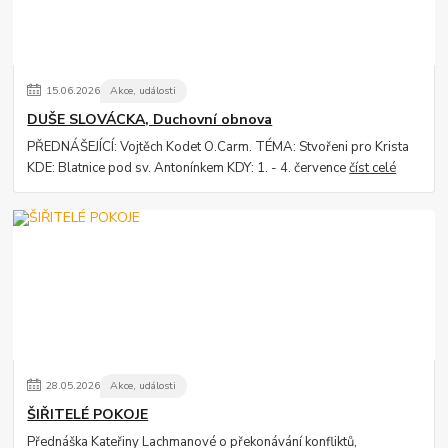
15
.
06
.
2026
Akce, události
DUŠE SLOVÁCKA, Duchovní obnova
PŘEDNÁŠEJÍCÍ: Vojtěch Kodet O.Carm. TÉMA: Stvořeni pro Krista
KDE: Blatnice pod sv. Antonínkem KDY: 1. - 4. července
číst celé
28
.
05
.
2026
Akce, události
ŠIŘITELÉ POKOJE
Přednáška Kateřiny Lachmanové o překonávání konfliktů,