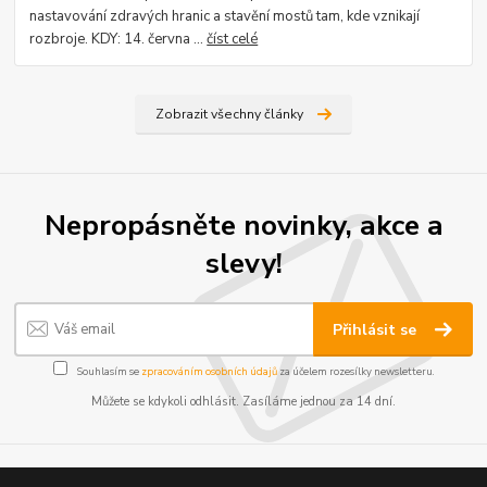
nastavování zdravých hranic a stavění mostů tam, kde vznikají
rozbroje. KDY: 14. června ...
číst celé
Zobrazit všechny články
Nepropásněte novinky, akce a
slevy!
Přihlásit se
Souhlasím se
zpracováním osobních údajů
za účelem rozesílky newsletteru.
Můžete se kdykoli odhlásit. Zasíláme jednou za 14 dní.