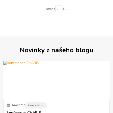
strana
z 1
Novinky z našeho blogu
16
.
06
.
2026
Akce, události
konference CHARIS