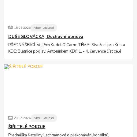
15
.
06
.
2026
Akce, události
DUŠE SLOVÁCKA, Duchovní obnova
PŘEDNÁŠEJÍCÍ: Vojtěch Kodet O.Carm. TÉMA: Stvořeni pro Krista
KDE: Blatnice pod sv. Antonínkem KDY: 1. - 4. července
číst celé
28
.
05
.
2026
Akce, události
ŠIŘITELÉ POKOJE
Přednáška Kateřiny Lachmanové o překonávání konfliktů,