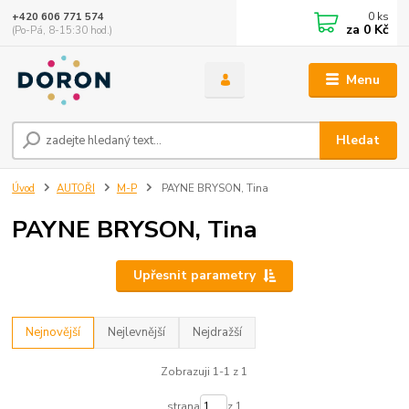
0
ks
+420 606 771 574
za
0 Kč
(Po-Pá, 8-15:30 hod.)
Menu
Hledat
Úvod
AUTOŘI
M-P
PAYNE BRYSON, Tina
PAYNE BRYSON, Tina
Upřesnit parametry
Nejnovější
Nejlevnější
Nejdražší
Zobrazuji 1-1 z 1
strana
z 1