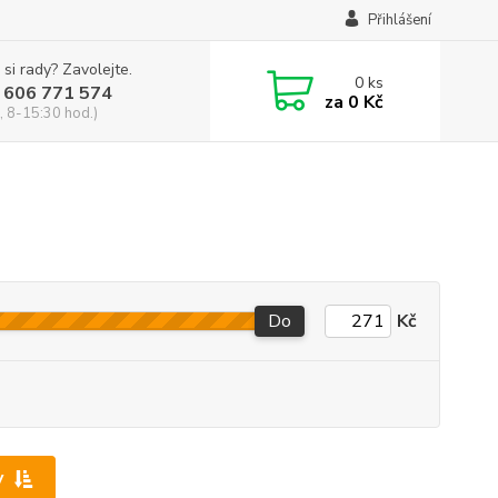
Přihlášení
 si rady? Zavolejte.
0
ks
 606 771 574
za
0 Kč
, 8-15:30 hod.)
Do
Kč
y