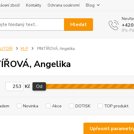
ácení zboží
Kontakty
Ochrana soukromí
Blog
Nevíte
Hledat
+420
(Po-Pá
AUTOŘI
M-P
PINTÍŘOVÁ, Angelika
ÍŘOVÁ, Angelika
Kč
Od
adem
Novinka
Akce
DOTISK
TOP produkt
Upřesnit parametr