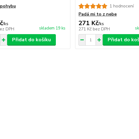
 pohybu
1 hodnocení
Padá mi to z nebe
č
271 Kč
/
ks
/
ks
skladem 19 ks
sk
ez DPH
271 Kč
bez DPH
Přidat do košíku
Přidat do ko