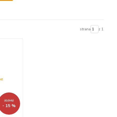
strana
z 1
319 Kč
- 15 %