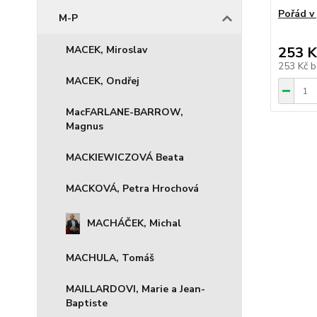
Pořád v
M-P
MACEK, Miroslav
253 K
253 Kč
b
MACEK, Ondřej
MacFARLANE-BARROW,
Magnus
MACKIEWICZOVÁ Beata
MACKOVÁ, Petra Hrochová
MACHÁČEK, Michal
MACHULA, Tomáš
MAILLARDOVI, Marie a Jean-
Baptiste