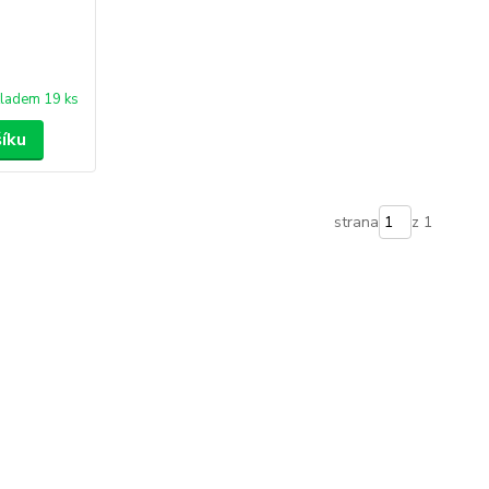
ladem 19 ks
šíku
strana
z 1