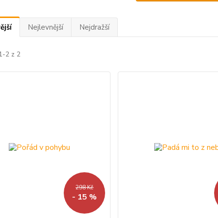
ější
Nejlevnější
Nejdražší
1-2 z 2
298 Kč
- 15 %