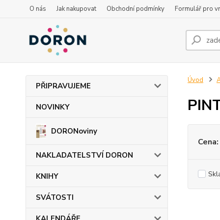
O nás
Jak nakupovat
Obchodní podmínky
Formulář pro vr
Úvod
PŘIPRAVUJEME
PINT
NOVINKY
DORONoviny
Cena:
NAKLADATELSTVÍ DORON
Skl
KNIHY
SVÁTOSTI
KALENDÁŘE