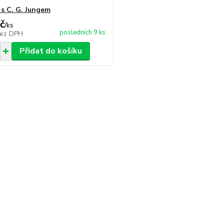
 s C. G. Jungem
č
/
ks
posledních 9 ks
ez DPH
Přidat do košíku