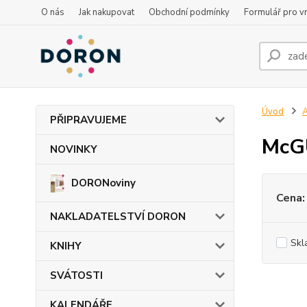
O nás
Jak nakupovat
Obchodní podmínky
Formulář pro vr
Úvod
PŘIPRAVUJEME
McGU
NOVINKY
DORONoviny
Cena:
NAKLADATELSTVÍ DORON
Skl
KNIHY
SVÁTOSTI
KALENDÁŘE