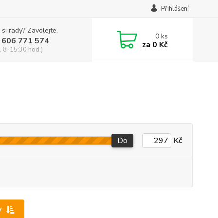
Přihlášení
 si rady? Zavolejte.
0
ks
 606 771 574
za
0 Kč
, 8-15:30 hod.)
Do
Kč
y