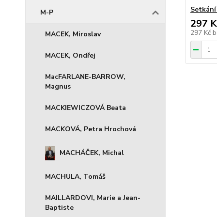
Setkání
M-P
297 K
297 Kč
b
MACEK, Miroslav
MACEK, Ondřej
MacFARLANE-BARROW,
Magnus
MACKIEWICZOVÁ Beata
MACKOVÁ, Petra Hrochová
MACHÁČEK, Michal
MACHULA, Tomáš
MAILLARDOVI, Marie a Jean-
Baptiste