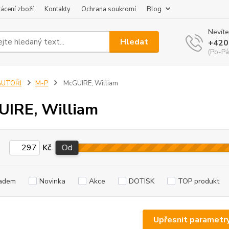
ácení zboží
Kontakty
Ochrana soukromí
Blog
Nevíte
Hledat
+420
(Po-Pá
AUTOŘI
M-P
McGUIRE, William
IRE, William
Kč
Od
adem
Novinka
Akce
DOTISK
TOP produkt
Upřesnit parametr