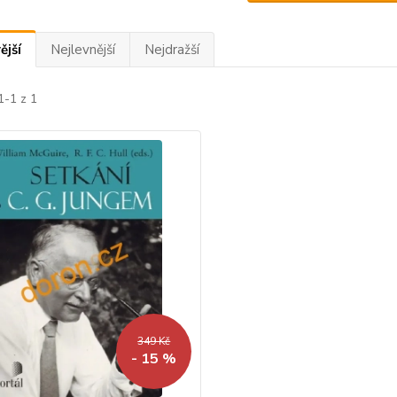
ější
Nejlevnější
Nejdražší
1-1 z 1
349 Kč
- 15 %