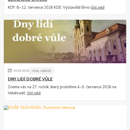
KDY: 8.–12. července 2026 KDE: Výstaviště Brno
číst celé
15
.
06
.
2026
Akce, události
DNY LIDÍ DOBRÉ VŮLE
Zveme vás na 27. ročník, který proběhne 4.–5. července 2026 na
Velehradě.
číst celé