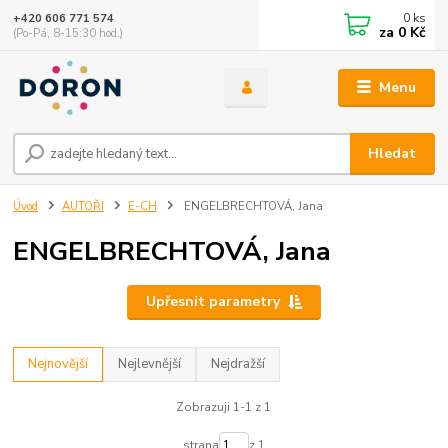
0
ks
+420 606 771 574
za
0 Kč
(Po-Pá, 8-15:30 hod.)
Menu
Hledat
Úvod
AUTOŘI
E-CH
ENGELBRECHTOVÁ, Jana
ENGELBRECHTOVÁ, Jana
Upřesnit parametry
Nejnovější
Nejlevnější
Nejdražší
Zobrazuji 1-1 z 1
strana
z 1