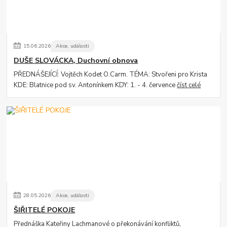
15
.
06
.
2026
Akce, události
DUŠE SLOVÁCKA, Duchovní obnova
PŘEDNÁŠEJÍCÍ: Vojtěch Kodet O.Carm. TÉMA: Stvořeni pro Krista
KDE: Blatnice pod sv. Antonínkem KDY: 1. - 4. července
číst celé
28
.
05
.
2026
Akce, události
ŠIŘITELÉ POKOJE
Přednáška Kateřiny Lachmanové o překonávání konfliktů,