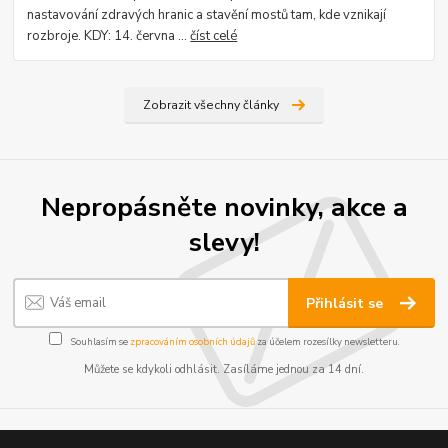
nastavování zdravých hranic a stavění mostů tam, kde vznikají
rozbroje. KDY: 14. června ...
číst celé
Zobrazit všechny články
Nepropásněte novinky, akce a
slevy!
Přihlásit se
Souhlasím se
zpracováním osobních údajů
za účelem rozesílky newsletteru.
Můžete se kdykoli odhlásit. Zasíláme jednou za 14 dní.