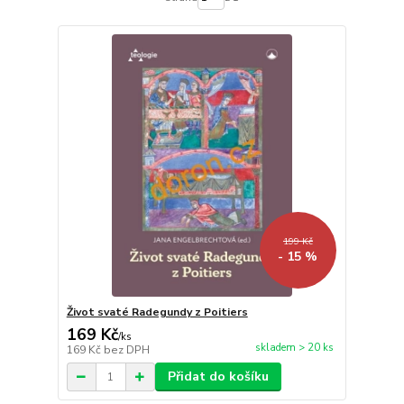
199 Kč
- 15 %
Život svaté Radegundy z Poitiers
169 Kč
/
ks
skladem > 20 ks
169 Kč
bez DPH
Přidat do košíku