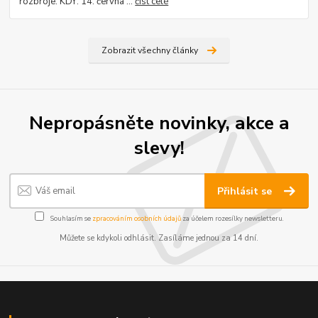
rozbroje. KDY: 14. června ...
číst celé
Zobrazit všechny články
Nepropásněte novinky, akce a
slevy!
Přihlásit se
Souhlasím se
zpracováním osobních údajů
za účelem rozesílky newsletteru.
Můžete se kdykoli odhlásit. Zasíláme jednou za 14 dní.