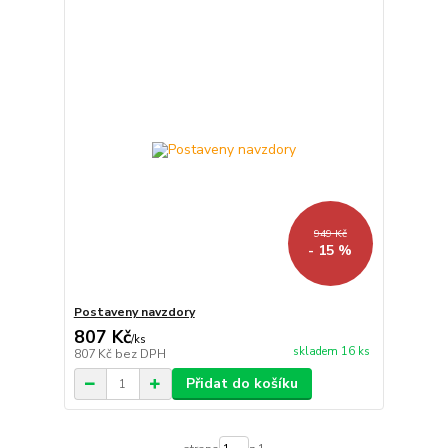
949 Kč
- 15 %
Postaveny navzdory
807 Kč
/
ks
skladem 16 ks
807 Kč
bez DPH
Přidat do košíku