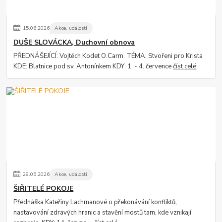
15
.
06
.
2026
Akce, události
DUŠE SLOVÁCKA, Duchovní obnova
PŘEDNÁŠEJÍCÍ: Vojtěch Kodet O.Carm. TÉMA: Stvořeni pro Krista
KDE: Blatnice pod sv. Antonínkem KDY: 1. - 4. července
číst celé
28
.
05
.
2026
Akce, události
ŠIŘITELÉ POKOJE
Přednáška Kateřiny Lachmanové o překonávání konfliktů,
nastavování zdravých hranic a stavění mostů tam, kde vznikají