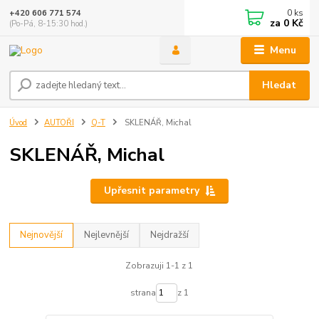
0
ks
+420 606 771 574
za
0 Kč
(Po-Pá, 8-15:30 hod.)
Menu
Hledat
Úvod
AUTOŘI
Q-T
SKLENÁŘ, Michal
SKLENÁŘ, Michal
Upřesnit parametry
Nejnovější
Nejlevnější
Nejdražší
Zobrazuji 1-1 z 1
strana
z 1