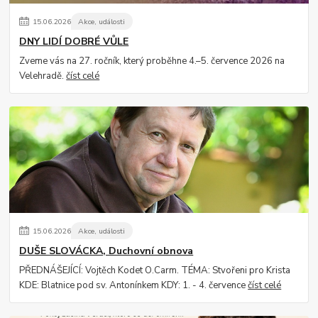
15
.
06
.
2026
Akce, události
DNY LIDÍ DOBRÉ VŮLE
Zveme vás na 27. ročník, který proběhne 4.–5. července 2026 na
Velehradě.
číst celé
15
.
06
.
2026
Akce, události
DUŠE SLOVÁCKA, Duchovní obnova
PŘEDNÁŠEJÍCÍ: Vojtěch Kodet O.Carm. TÉMA: Stvořeni pro Krista
KDE: Blatnice pod sv. Antonínkem KDY: 1. - 4. července
číst celé