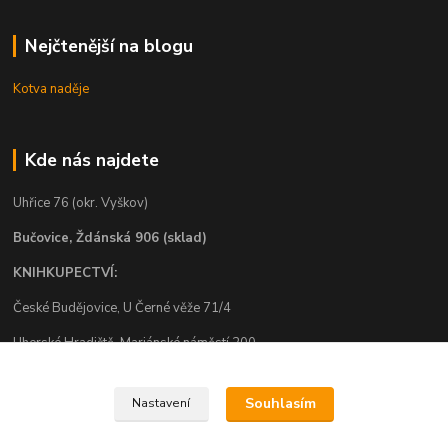
Nejčtenější na blogu
Kotva naděje
Kde nás najdete
Uhřice 76 (okr. Vyškov)
Bučovice, Ždánská 906 (sklad)
KNIHKUPECTVÍ:
České Budějovice, U Černé věže 71/4
Uherské Hradiště, Mariánské náměstí 200
Uherský Brod, Mariánské náměstí 13
Souhlasím
Nastavení