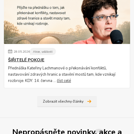
28
.
05
.
2026
Akce, události
ŠIŘITELÉ POKOJE
Přednáška Kateřiny Lachmanové o překonávání konfliktů,
nastavování zdravých hranic a stavění mostů tam, kde vznikají
rozbroje. KDY: 14. června ...
číst celé
Zobrazit všechny články
Nepropásněte novinky, akce a