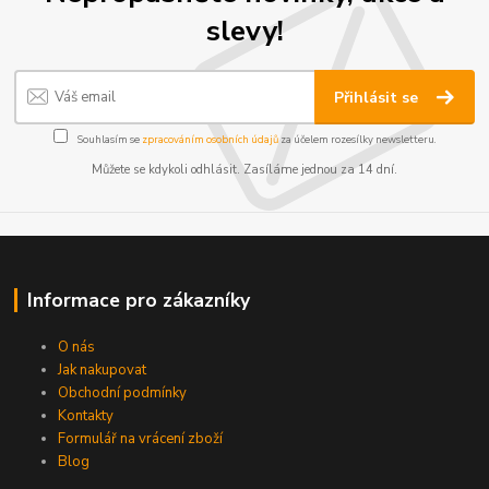
slevy!
Přihlásit se
Souhlasím se
zpracováním osobních údajů
za účelem rozesílky newsletteru.
Můžete se kdykoli odhlásit. Zasíláme jednou za 14 dní.
Informace pro zákazníky
O nás
Jak nakupovat
Obchodní podmínky
Kontakty
Formulář na vrácení zboží
Blog