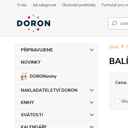
O nás
Jak nakupovat
Obchodní podmínky
Formulář pro vr
Úvod
PŘIPRAVUJEME
BALÍ
NOVINKY
DORONoviny
Cena:
NAKLADATELSTVÍ DORON
Skl
KNIHY
SVÁTOSTI
KALENDÁŘE