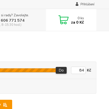
Přihlášení
 si rady? Zavolejte.
0
ks
 606 771 574
za
0 Kč
, 8-15:30 hod.)
Do
Kč
y