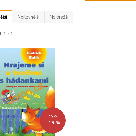
ější
Nejlevnější
Nejdražší
1-1 z 1
99 Kč
- 15 %