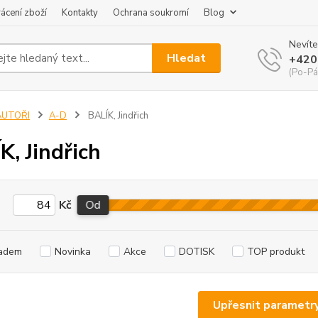
ácení zboží
Kontakty
Ochrana soukromí
Blog
Nevíte
Hledat
+420
(Po-Pá
AUTOŘI
A-D
BALÍK, Jindřich
K, Jindřich
Kč
Od
adem
Novinka
Akce
DOTISK
TOP produkt
Upřesnit parametr