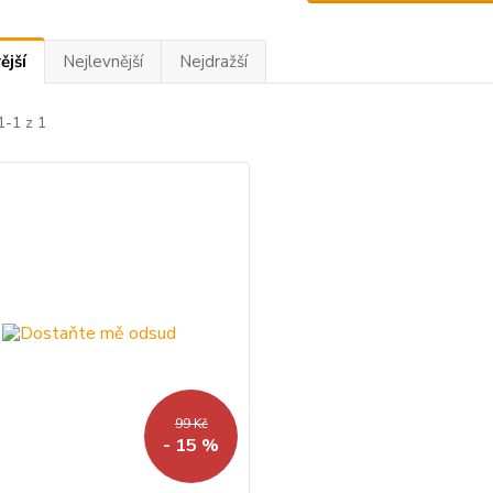
ější
Nejlevnější
Nejdražší
1-1 z 1
99 Kč
- 15 %