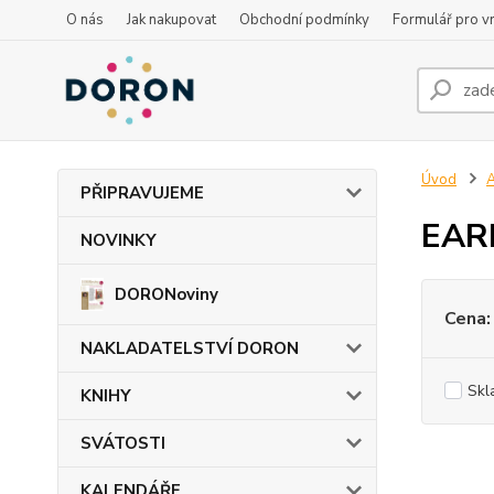
O nás
Jak nakupovat
Obchodní podmínky
Formulář pro vr
Úvod
PŘIPRAVUJEME
EARL
NOVINKY
DORONoviny
Cena:
NAKLADATELSTVÍ DORON
Skl
KNIHY
SVÁTOSTI
KALENDÁŘE