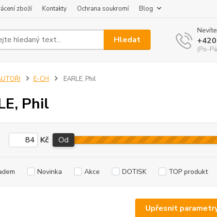
ácení zboží
Kontakty
Ochrana soukromí
Blog
Nevíte
Hledat
+420
(Po-Pá
AUTOŘI
E-CH
EARLE, Phil
E, Phil
Kč
Od
adem
Novinka
Akce
DOTISK
TOP produkt
Upřesnit parametr