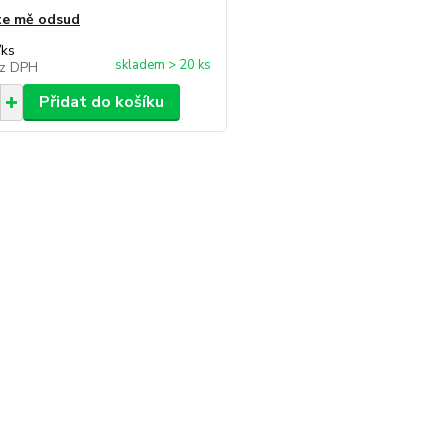
te mě odsud
/
ks
skladem > 20 ks
z DPH
Přidat do košíku