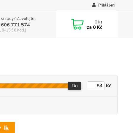
Přihlášení
 si rady? Zavolejte.
0
ks
 606 771 574
za
0 Kč
, 8-15:30 hod.)
Do
Kč
y