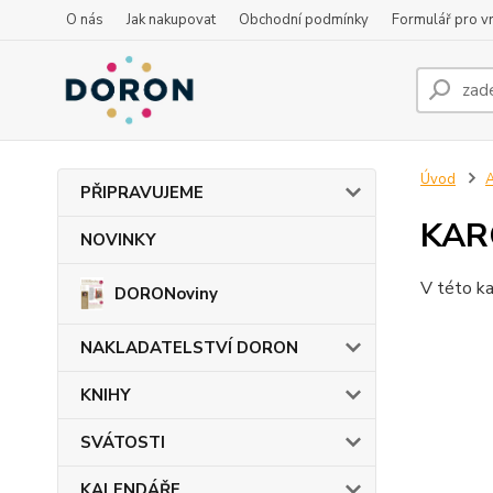
O nás
Jak nakupovat
Obchodní podmínky
Formulář pro vr
Úvod
PŘIPRAVUJEME
KAR
NOVINKY
V této ka
DORONoviny
NAKLADATELSTVÍ DORON
KNIHY
SVÁTOSTI
KALENDÁŘE