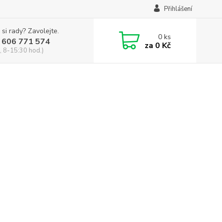
Přihlášení
 si rady? Zavolejte.
0
ks
 606 771 574
za
0 Kč
, 8-15:30 hod.)