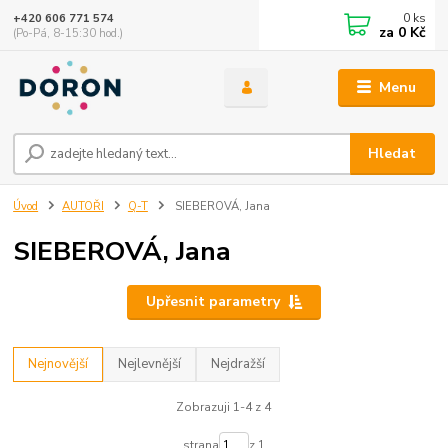
0
ks
+420 606 771 574
za
0 Kč
(Po-Pá, 8-15:30 hod.)
Menu
Hledat
Úvod
AUTOŘI
Q-T
SIEBEROVÁ, Jana
SIEBEROVÁ, Jana
Upřesnit parametry
Nejnovější
Nejlevnější
Nejdražší
Zobrazuji 1-4 z 4
strana
z 1