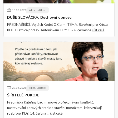
15
.
06
.
2026
Akce, události
DUŠE SLOVÁCKA, Duchovní obnova
PŘEDNÁŠEJÍCÍ: Vojtěch Kodet O.Carm. TÉMA: Stvořeni pro Krista
KDE: Blatnice pod sv. Antonínkem KDY: 1. - 4. července
číst celé
28
.
05
.
2026
Akce, události
ŠIŘITELÉ POKOJE
Přednáška Kateřiny Lachmanové o překonávání konfliktů,
nastavování zdravých hranic a stavění mostů tam, kde vznikají
rozbroje. KDY: 14. června ...
číst celé