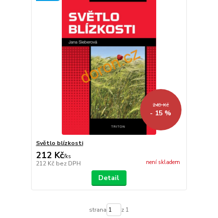
249 Kč
- 15 %
Světlo blízkosti
212 Kč
/
ks
není skladem
212 Kč
bez DPH
Detail
strana
z 1