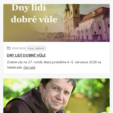
15
.
06
.
2026
Akce, události
DNY LIDÍ DOBRÉ VŮLE
Zveme vás na 27. ročník, který proběhne 4.–5. července 2026 na
Velehradě.
číst celé