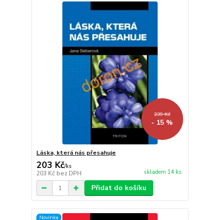
239 Kč
- 15 %
Láska, která nás přesahuje
203 Kč
/
ks
skladem 14 ks
203 Kč
bez DPH
Přidat do košíku
Novinka