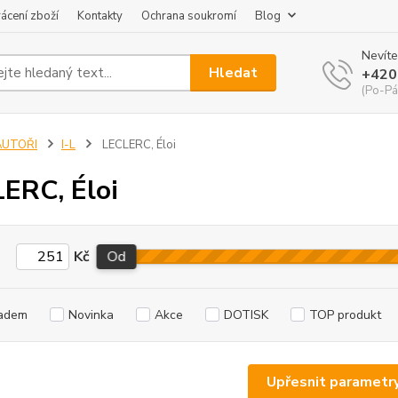
ácení zboží
Kontakty
Ochrana soukromí
Blog
Nevíte
Hledat
+420
(Po-Pá
AUTOŘI
I-L
LECLERC, Éloi
ERC, Éloi
Kč
Od
adem
Novinka
Akce
DOTISK
TOP produkt
Upřesnit parametr