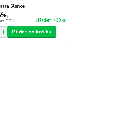
ratra Slunce
č
/
ks
skladem > 20 ks
ez DPH
Přidat do košíku