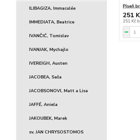
Píseň b
ILIBAGIZA, Immaculée
251 K
251 Kč
b
IMMEDIATA, Beatrice
IVANČIĆ, Tomislav
IVANJAK, Mychajlo
IVEREIGH, Austen
JACOBEA, Saša
JACOBSONOVI, Matt a Lisa
JAFFÉ, Aniela
JAKOUBEK, Marek
sv. JAN CHRYSOSTOMOS