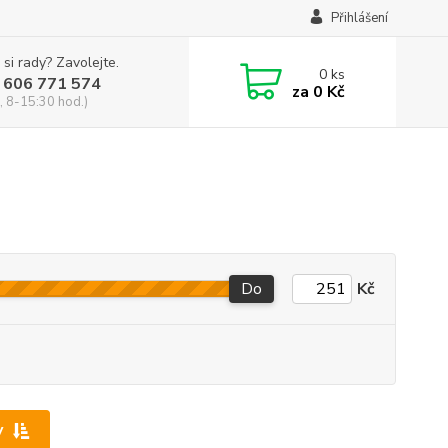
Přihlášení
 si rady? Zavolejte.
0
ks
 606 771 574
za
0 Kč
, 8-15:30 hod.)
Do
Kč
y