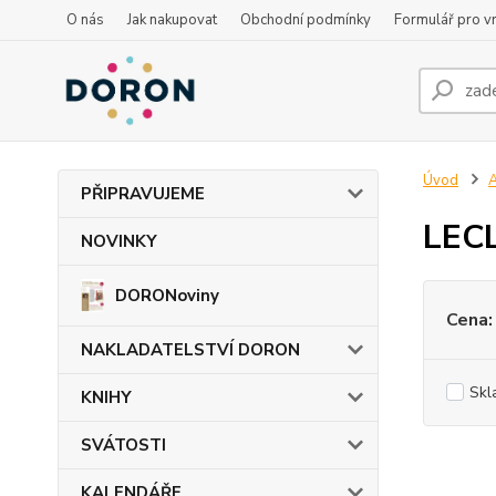
O nás
Jak nakupovat
Obchodní podmínky
Formulář pro vr
Úvod
PŘIPRAVUJEME
LECL
NOVINKY
DORONoviny
Cena:
NAKLADATELSTVÍ DORON
Skl
KNIHY
SVÁTOSTI
KALENDÁŘE