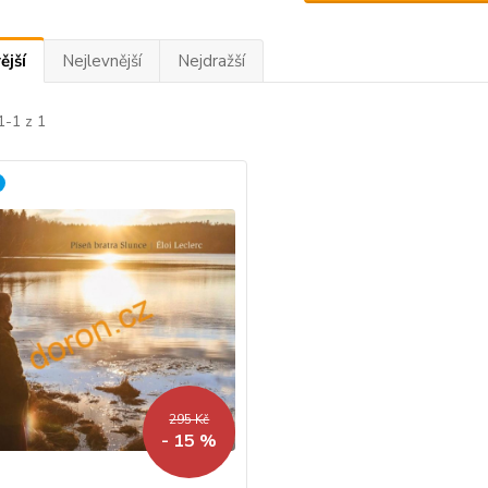
ější
Nejlevnější
Nejdražší
1-1 z 1
295 Kč
- 15 %