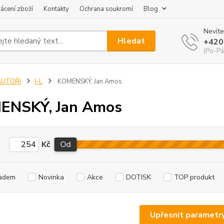
ácení zboží
Kontakty
Ochrana soukromí
Blog
Nevíte
Hledat
+420
(Po-Pá
AUTOŘI
I-L
KOMENSKÝ, Jan Amos
ENSKÝ, Jan Amos
Kč
Od
adem
Novinka
Akce
DOTISK
TOP produkt
Upřesnit parametr