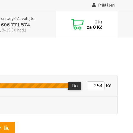
Přihlášení
 si rady? Zavolejte.
0
ks
 606 771 574
za
0 Kč
, 8-15:30 hod.)
Do
Kč
y