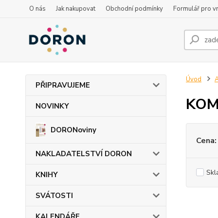
O nás
Jak nakupovat
Obchodní podmínky
Formulář pro vr
Úvod
PŘIPRAVUJEME
KOM
NOVINKY
DORONoviny
Cena:
NAKLADATELSTVÍ DORON
Skl
KNIHY
SVÁTOSTI
KALENDÁŘE