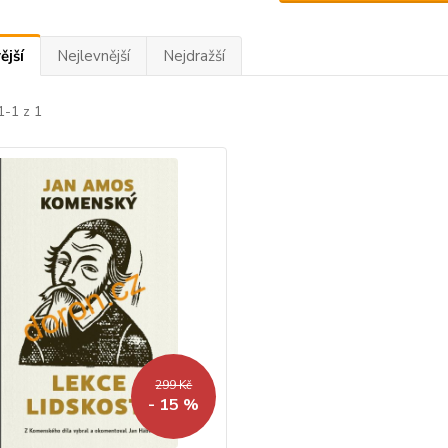
ější
Nejlevnější
Nejdražší
1-1 z 1
299 Kč
- 15 %