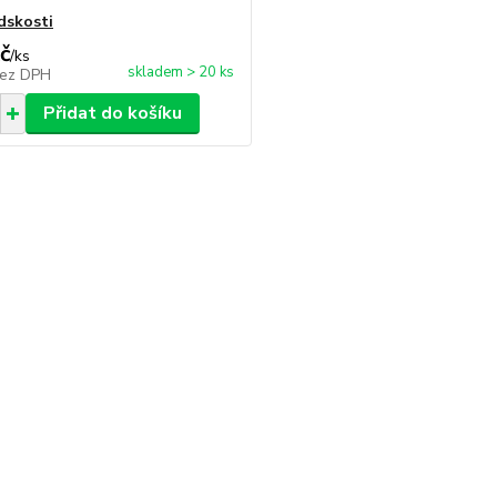
dskosti
č
/
ks
skladem > 20 ks
ez DPH
Přidat do košíku