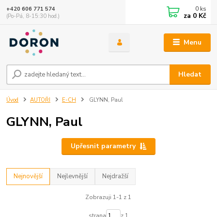
0
ks
+420 606 771 574
za
0 Kč
(Po-Pá, 8-15:30 hod.)
Menu
Hledat
Úvod
AUTOŘI
E-CH
GLYNN, Paul
GLYNN, Paul
Upřesnit parametry
Nejnovější
Nejlevnější
Nejdražší
Zobrazuji 1-1 z 1
strana
z 1