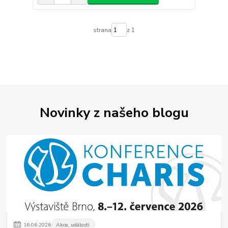
strana
z 1
Novinky z našeho blogu
16
.
06
.
2026
Akce, události