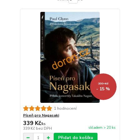
399 Kč
- 15 %
1 hodnocení
Píseň pro Nagasaki
339 Kč
/
ks
skladem > 20 ks
339 Kč
bez DPH
Přidat do košíku