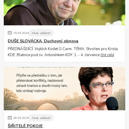
15
.
06
.
2026
Akce, události
DUŠE SLOVÁCKA, Duchovní obnova
PŘEDNÁŠEJÍCÍ: Vojtěch Kodet O.Carm. TÉMA: Stvořeni pro Krista
KDE: Blatnice pod sv. Antonínkem KDY: 1. - 4. července
číst celé
28
.
05
.
2026
Akce, události
ŠIŘITELÉ POKOJE