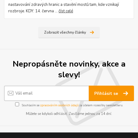
nastavování zdravých hranic a stavění mostů tam, kde vznikají
rozbroje. KDY: 14. června ...
číst celé
Zobrazit všechny články
Nepropásněte novinky, akce a
slevy!
Přihlásit se
Souhlasím se
zpracováním osobních údajů
za účelem rozesílky newsletteru.
Můžete se kdykoli odhlásit. Zasíláme jednou za 14 dní.