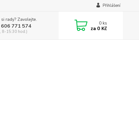
Přihlášení
 si rady? Zavolejte.
0
ks
 606 771 574
za
0 Kč
, 8-15:30 hod.)