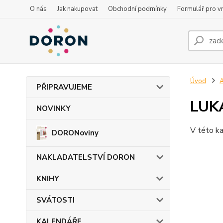
O nás
Jak nakupovat
Obchodní podmínky
Formulář pro vr
Úvod
PŘIPRAVUJEME
LUK
NOVINKY
V této ka
DORONoviny
NAKLADATELSTVÍ DORON
KNIHY
SVÁTOSTI
KALENDÁŘE