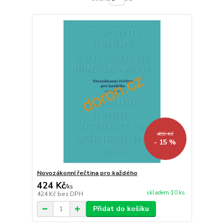
499 Kč
- 15 %
Novozákonní řečtina pro každého
424 Kč
/
ks
skladem 10 ks
424 Kč
bez DPH
Přidat do košíku