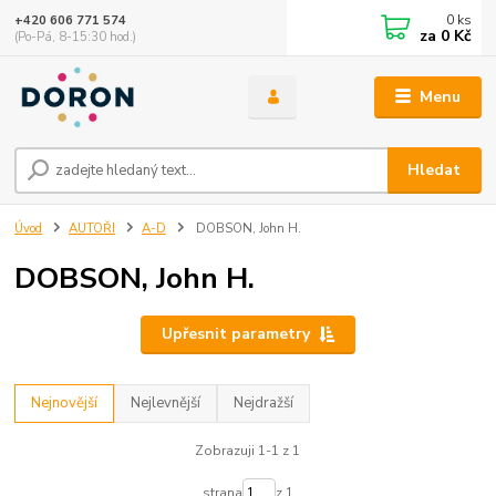
0
ks
+420 606 771 574
za
0 Kč
(Po-Pá, 8-15:30 hod.)
Menu
Hledat
Úvod
AUTOŘI
A-D
DOBSON, John H.
DOBSON, John H.
Upřesnit parametry
Nejnovější
Nejlevnější
Nejdražší
Zobrazuji 1-1 z 1
strana
z 1