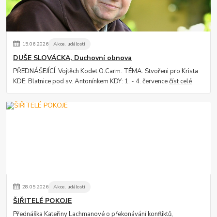
15
.
06
.
2026
Akce, události
DUŠE SLOVÁCKA, Duchovní obnova
PŘEDNÁŠEJÍCÍ: Vojtěch Kodet O.Carm. TÉMA: Stvořeni pro Krista
KDE: Blatnice pod sv. Antonínkem KDY: 1. - 4. července
číst celé
28
.
05
.
2026
Akce, události
ŠIŘITELÉ POKOJE
Přednáška Kateřiny Lachmanové o překonávání konfliktů,