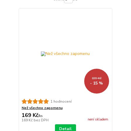
199 Kč
- 15 %
1 hodnocení
Než všechno zapomenu
169 Kč
/
ks
není skladem
169 Kč
bez DPH
Detail