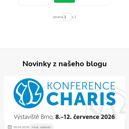
strana
z 1
Novinky z našeho blogu
16
.
06
.
2026
Akce, události