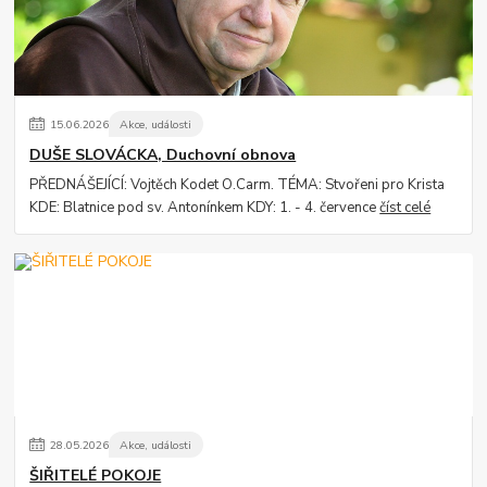
15
.
06
.
2026
Akce, události
DUŠE SLOVÁCKA, Duchovní obnova
PŘEDNÁŠEJÍCÍ: Vojtěch Kodet O.Carm. TÉMA: Stvořeni pro Krista
KDE: Blatnice pod sv. Antonínkem KDY: 1. - 4. července
číst celé
28
.
05
.
2026
Akce, události
ŠIŘITELÉ POKOJE