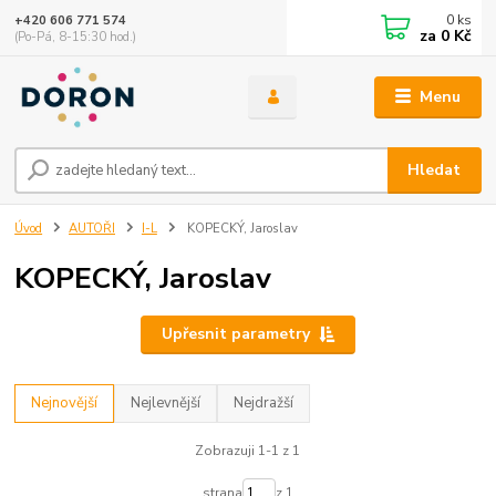
0
ks
+420 606 771 574
za
0 Kč
(Po-Pá, 8-15:30 hod.)
Menu
Hledat
Úvod
AUTOŘI
I-L
KOPECKÝ, Jaroslav
KOPECKÝ, Jaroslav
Upřesnit parametry
Nejnovější
Nejlevnější
Nejdražší
Zobrazuji 1-1 z 1
strana
z 1