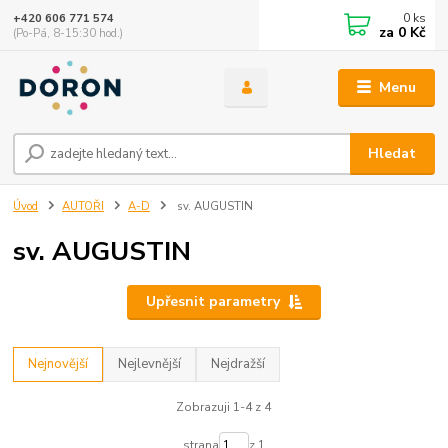
0
ks
+420 606 771 574
za
0 Kč
(Po-Pá, 8-15:30 hod.)
Menu
Hledat
Úvod
AUTOŘI
A-D
sv. AUGUSTIN
sv. AUGUSTIN
Upřesnit parametry
Nejnovější
Nejlevnější
Nejdražší
Zobrazuji 1-4 z 4
strana
z 1