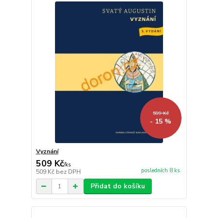
599 Kč
- 15 %
Vyznání
509 Kč
/
ks
posledních 8 ks
509 Kč
bez DPH
Přidat do košíku