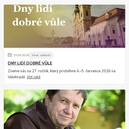
15
.
06
.
2026
Akce, události
DNY LIDÍ DOBRÉ VŮLE
Zveme vás na 27. ročník, který proběhne 4.–5. července 2026 na
Velehradě.
číst celé