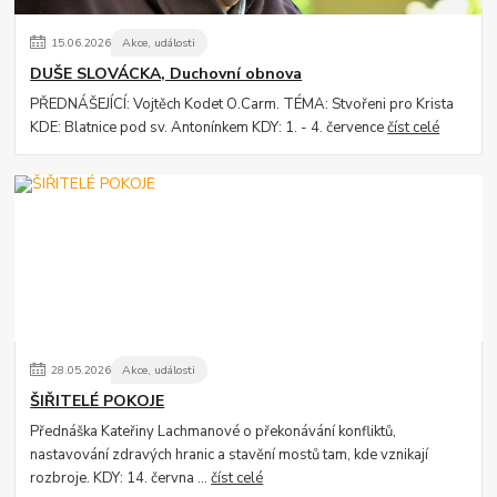
15
.
06
.
2026
Akce, události
DUŠE SLOVÁCKA, Duchovní obnova
PŘEDNÁŠEJÍCÍ: Vojtěch Kodet O.Carm. TÉMA: Stvořeni pro Krista
KDE: Blatnice pod sv. Antonínkem KDY: 1. - 4. července
číst celé
28
.
05
.
2026
Akce, události
ŠIŘITELÉ POKOJE
Přednáška Kateřiny Lachmanové o překonávání konfliktů,
nastavování zdravých hranic a stavění mostů tam, kde vznikají
rozbroje. KDY: 14. června ...
číst celé