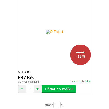
749 Kč
- 15 %
O Trojici
637 Kč
/
ks
posledních 6 ks
637 Kč
bez DPH
Přidat do košíku
strana
z 1