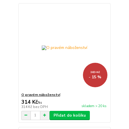
369 Kč
- 15 %
O pravém náboženství
314 Kč
/
ks
skladem > 20 ks
314 Kč
bez DPH
Přidat do košíku