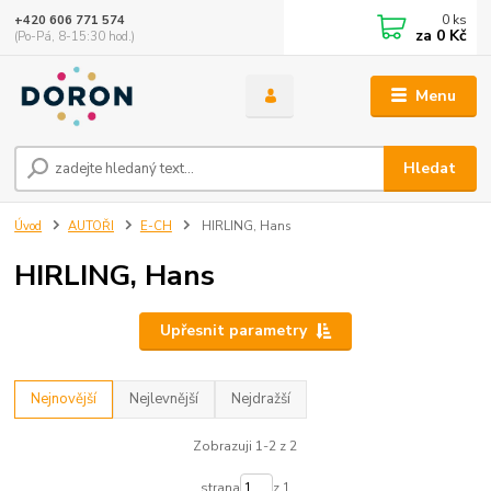
0
ks
+420 606 771 574
za
0 Kč
(Po-Pá, 8-15:30 hod.)
Menu
Hledat
Úvod
AUTOŘI
E-CH
HIRLING, Hans
HIRLING, Hans
Upřesnit parametry
Nejnovější
Nejlevnější
Nejdražší
Zobrazuji 1-2 z 2
strana
z 1