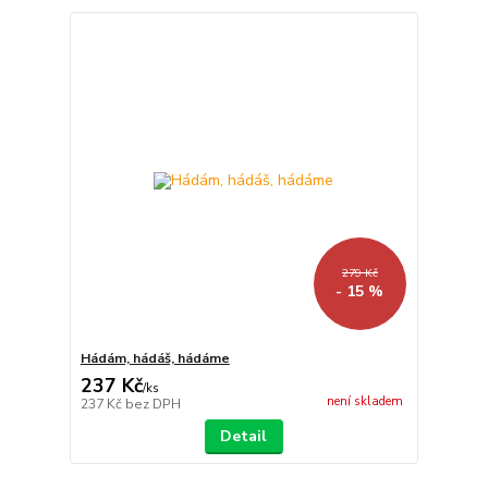
279 Kč
- 15 %
Hádám, hádáš, hádáme
237 Kč
/
ks
není skladem
237 Kč
bez DPH
Detail