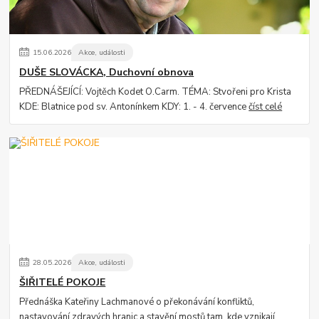
15
.
06
.
2026
Akce, události
DUŠE SLOVÁCKA, Duchovní obnova
PŘEDNÁŠEJÍCÍ: Vojtěch Kodet O.Carm. TÉMA: Stvořeni pro Krista
KDE: Blatnice pod sv. Antonínkem KDY: 1. - 4. července
číst celé
28
.
05
.
2026
Akce, události
ŠIŘITELÉ POKOJE
Přednáška Kateřiny Lachmanové o překonávání konfliktů,
nastavování zdravých hranic a stavění mostů tam, kde vznikají