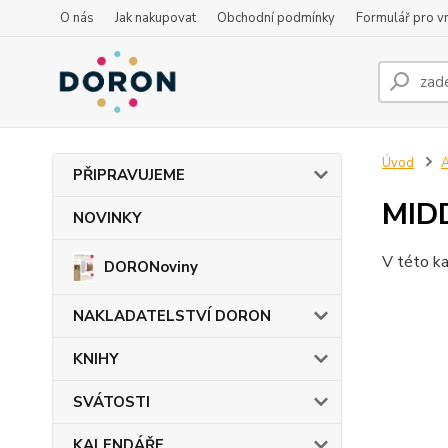
O nás
Jak nakupovat
Obchodní podmínky
Formulář pro vr
Úvod
PŘIPRAVUJEME
MID
NOVINKY
V této ka
DORONoviny
NAKLADATELSTVÍ DORON
KNIHY
SVÁTOSTI
KALENDÁŘE