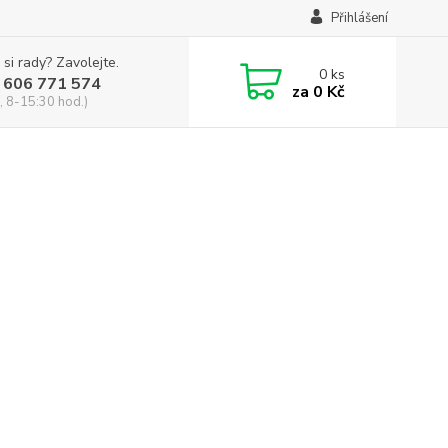
Přihlášení
 si rady? Zavolejte.
0
ks
 606 771 574
za
0 Kč
, 8-15:30 hod.)