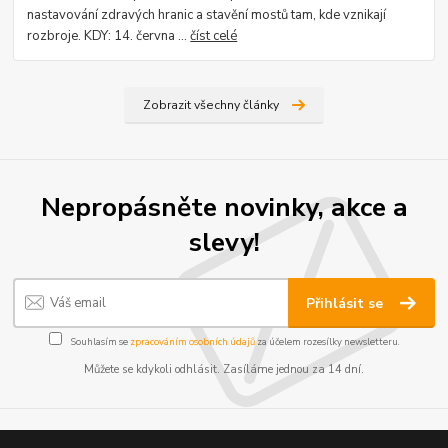
nastavování zdravých hranic a stavění mostů tam, kde vznikají
rozbroje. KDY: 14. června ...
číst celé
Zobrazit všechny články
Nepropásněte novinky, akce a
slevy!
Přihlásit se
Souhlasím se
zpracováním osobních údajů
za účelem rozesílky newsletteru.
Můžete se kdykoli odhlásit. Zasíláme jednou za 14 dní.