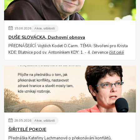
15
.
06
.
2026
Akce, události
DUŠE SLOVÁCKA, Duchovní obnova
PŘEDNÁŠEJÍCÍ: Vojtěch Kodet O.Carm. TÉMA: Stvořeni pro Krista
KDE: Blatnice pod sv. Antonínkem KDY: 1. - 4. července
číst celé
28
.
05
.
2026
Akce, události
ŠIŘITELÉ POKOJE
Přednáška Kateřiny Lachmanové o překonávání konfliktů,