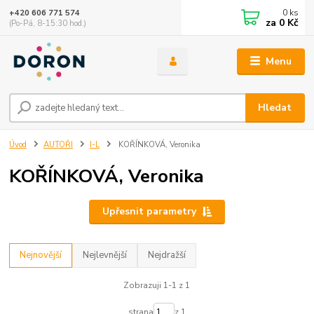
0
ks
+420 606 771 574
za
0 Kč
(Po-Pá, 8-15:30 hod.)
Menu
Hledat
Úvod
AUTOŘI
I-L
KOŘÍNKOVÁ, Veronika
KOŘÍNKOVÁ, Veronika
Upřesnit parametry
Nejnovější
Nejlevnější
Nejdražší
Zobrazuji 1-1 z 1
strana
z 1