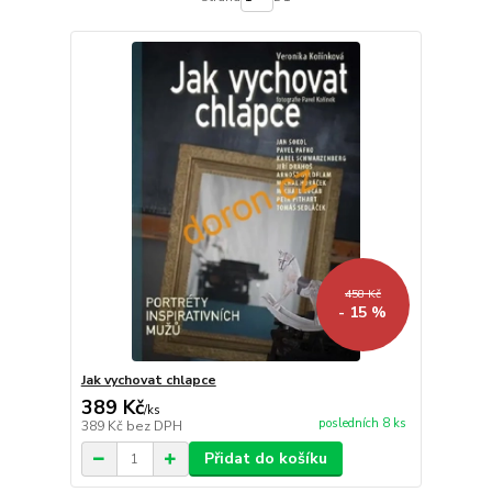
458 Kč
- 15 %
Jak vychovat chlapce
389 Kč
/
ks
posledních 8 ks
389 Kč
bez DPH
Přidat do košíku