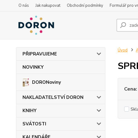
O nás
Jak nakupovat
Obchodní podmínky
Formulář pro vr
Úvod
PŘIPRAVUJEME
SPR
NOVINKY
DORONoviny
Cena:
NAKLADATELSTVÍ DORON
Skl
KNIHY
SVÁTOSTI
KALENDÁŘE