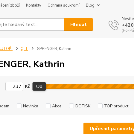
ácení zboží
Kontakty
Ochrana soukromí
Blog
Nevíte
Hledat
+420
(Po-Pá
AUTOŘI
Q-T
SPRENGER, Kathrin
ENGER, Kathrin
Kč
Od
adem
Novinka
Akce
DOTISK
TOP produkt
Upřesnit parametr