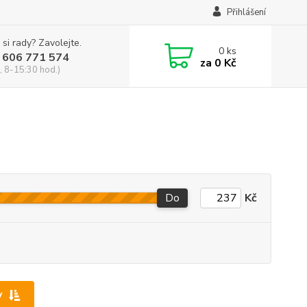
Přihlášení
 si rady? Zavolejte.
0
ks
 606 771 574
za
0 Kč
, 8-15:30 hod.)
Do
Kč
y