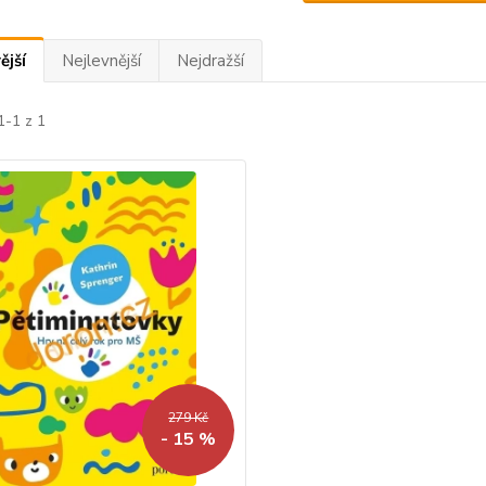
ější
Nejlevnější
Nejdražší
1-1 z 1
279 Kč
- 15 %