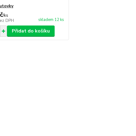
utovky
č
/
ks
skladem 12 ks
ez DPH
Přidat do košíku