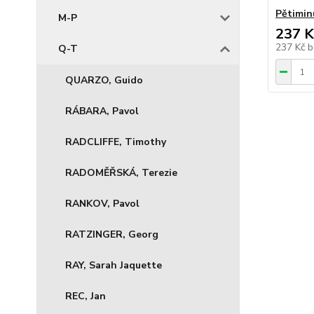
Pětimin
M-P
237 K
237 Kč
b
Q-T
QUARZO, Guido
RÁBARA, Pavol
RADCLIFFE, Timothy
RADOMĚŘSKÁ, Terezie
RANKOV, Pavol
RATZINGER, Georg
RAY, Sarah Jaquette
REC, Jan