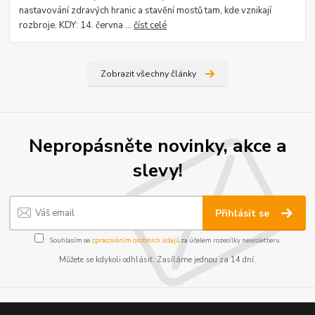
nastavování zdravých hranic a stavění mostů tam, kde vznikají
rozbroje. KDY: 14. června ...
číst celé
Zobrazit všechny články
Nepropásněte novinky, akce a
slevy!
Přihlásit se
Souhlasím se
zpracováním osobních údajů
za účelem rozesílky newsletteru.
Můžete se kdykoli odhlásit. Zasíláme jednou za 14 dní.