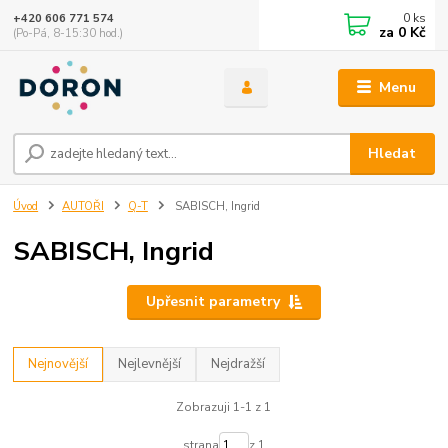
0
ks
+420 606 771 574
za
0 Kč
(Po-Pá, 8-15:30 hod.)
Menu
Hledat
Úvod
AUTOŘI
Q-T
SABISCH, Ingrid
SABISCH, Ingrid
Upřesnit parametry
Nejnovější
Nejlevnější
Nejdražší
Zobrazuji 1-1 z 1
strana
z 1