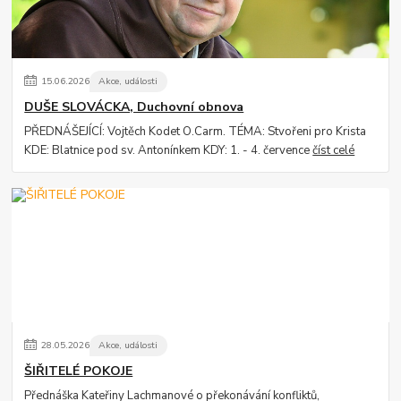
15
.
06
.
2026
Akce, události
DUŠE SLOVÁCKA, Duchovní obnova
PŘEDNÁŠEJÍCÍ: Vojtěch Kodet O.Carm. TÉMA: Stvořeni pro Krista
KDE: Blatnice pod sv. Antonínkem KDY: 1. - 4. července
číst celé
28
.
05
.
2026
Akce, události
ŠIŘITELÉ POKOJE
Přednáška Kateřiny Lachmanové o překonávání konfliktů,