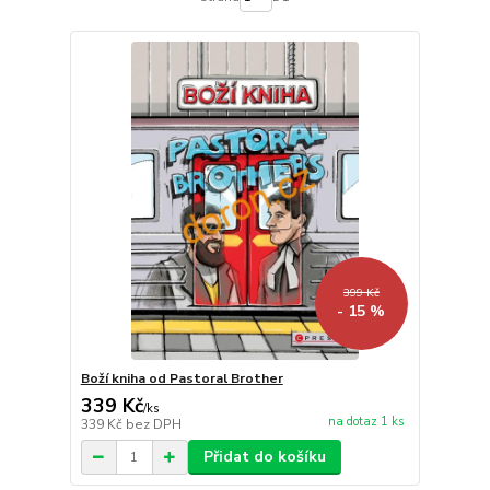
399 Kč
- 15 %
Boží kniha od Pastoral Brother
339 Kč
/
ks
na dotaz 1 ks
339 Kč
bez DPH
Přidat do košíku