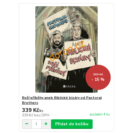
399 Kč
- 15 %
Boží příběhy aneb Biblické bizáry od Pastoral
Brothers
339 Kč
/
ks
poslední 4 ks
339 Kč
bez DPH
Přidat do košíku