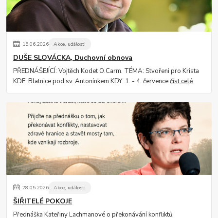
15
.
06
.
2026
Akce, události
DUŠE SLOVÁCKA, Duchovní obnova
PŘEDNÁŠEJÍCÍ: Vojtěch Kodet O.Carm. TÉMA: Stvořeni pro Krista
KDE: Blatnice pod sv. Antonínkem KDY: 1. - 4. července
číst celé
28
.
05
.
2026
Akce, události
ŠIŘITELÉ POKOJE
Přednáška Kateřiny Lachmanové o překonávání konfliktů,