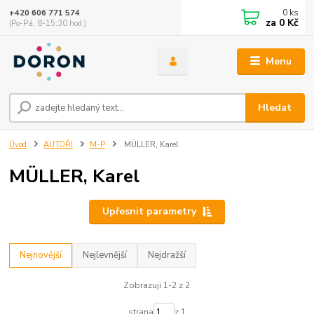
0
ks
+420 606 771 574
za
0 Kč
(Po-Pá, 8-15:30 hod.)
Menu
Hledat
Úvod
AUTOŘI
M-P
MÜLLER, Karel
MÜLLER, Karel
Upřesnit parametry
Nejnovější
Nejlevnější
Nejdražší
Zobrazuji 1-2 z 2
strana
z 1