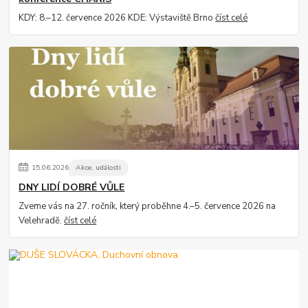
KDY: 8.–12. července 2026 KDE: Výstaviště Brno
číst celé
15
.
06
.
2026
Akce, události
DNY LIDÍ DOBRÉ VŮLE
Zveme vás na 27. ročník, který proběhne 4.–5. července 2026 na
Velehradě.
číst celé