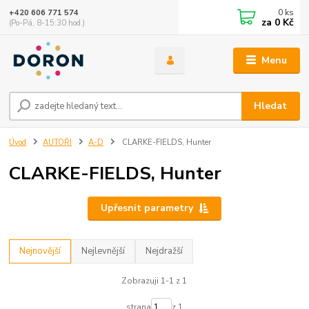
0
ks
+420 606 771 574
za
0 Kč
(Po-Pá, 8-15:30 hod.)
Menu
Hledat
Úvod
AUTOŘI
A-D
CLARKE-FIELDS, Hunter
CLARKE-FIELDS, Hunter
Upřesnit parametry
Nejnovější
Nejlevnější
Nejdražší
Zobrazuji 1-1 z 1
strana
z 1