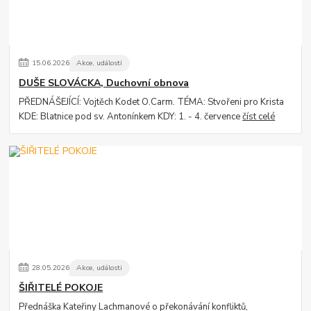
15
.
06
.
2026
Akce, události
DUŠE SLOVÁCKA, Duchovní obnova
PŘEDNÁŠEJÍCÍ: Vojtěch Kodet O.Carm. TÉMA: Stvořeni pro Krista
KDE: Blatnice pod sv. Antonínkem KDY: 1. - 4. července
číst celé
28
.
05
.
2026
Akce, události
ŠIŘITELÉ POKOJE
Přednáška Kateřiny Lachmanové o překonávání konfliktů,