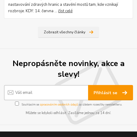
nastavování zdravých hranic a stavění mostů tam, kde vznikají
rozbroje. KDY: 14. června ...
číst celé
Zobrazit všechny články
Nepropásněte novinky, akce a
slevy!
Přihlásit se
Souhlasím se
zpracováním osobních údajů
za účelem rozesílky newsletteru.
Můžete se kdykoli odhlásit. Zasíláme jednou za 14 dní.