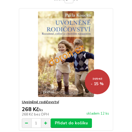
315 Kč
- 15 %
Uvolněné rodičovství
268 Kč
/
ks
skladem 12 ks
268 Kč
bez DPH
Přidat do košíku