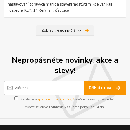
nastavování zdravých hranic a stavění mostů tam, kde vznikají
rozbroje. KDY: 14. června ...
číst celé
Zobrazit všechny články
Nepropásněte novinky, akce a
slevy!
Přihlásit se
Souhlasím se
zpracováním osobních údajů
za účelem rozesílky newsletteru.
Můžete se kdykoli odhlásit. Zasíláme jednou za 14 dní.