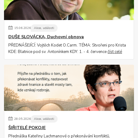
15
.
06
.
2026
Akce, události
DUŠE SLOVÁCKA, Duchovní obnova
PŘEDNÁŠEJÍCÍ: Vojtěch Kodet O.Carm. TÉMA: Stvořeni pro Krista
KDE: Blatnice pod sv. Antonínkem KDY: 1. - 4. července
číst celé
28
.
05
.
2026
Akce, události
ŠIŘITELÉ POKOJE
Přednáška Kateřiny Lachmanové o překonávání konfliktů,