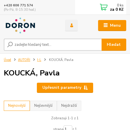
0
ks
+420 606 771 574
za
0 Kč
(Po-Pá, 8-15:30 hod.)
Menu
Hledat
Úvod
AUTOŘI
I-L
KOUCKÁ, Pavla
KOUCKÁ, Pavla
Upřesnit parametry
Nejnovější
Nejlevnější
Nejdražší
Zobrazuji 1-1 z 1
strana
z 1