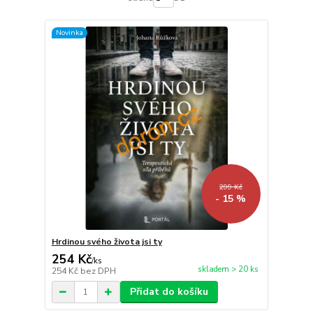
Novinka
299 Kč
- 15 %
Hrdinou svého života jsi ty
254 Kč
/
ks
skladem > 20 ks
254 Kč
bez DPH
Přidat do košíku