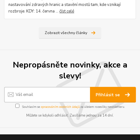
nastavování zdravých hranic a stavění mostů tam, kde vznikají
rozbroje. KDY: 14. června ...
číst celé
Zobrazit všechny články
Nepropásněte novinky, akce a
slevy!
Přihlásit se
Souhlasím se
zpracováním osobních údajů
za účelem rozesílky newsletteru.
Můžete se kdykoli odhlásit. Zasíláme jednou za 14 dní.