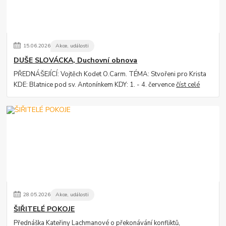
15
.
06
.
2026
Akce, události
DUŠE SLOVÁCKA, Duchovní obnova
PŘEDNÁŠEJÍCÍ: Vojtěch Kodet O.Carm. TÉMA: Stvořeni pro Krista
KDE: Blatnice pod sv. Antonínkem KDY: 1. - 4. července
číst celé
28
.
05
.
2026
Akce, události
ŠIŘITELÉ POKOJE
Přednáška Kateřiny Lachmanové o překonávání konfliktů,