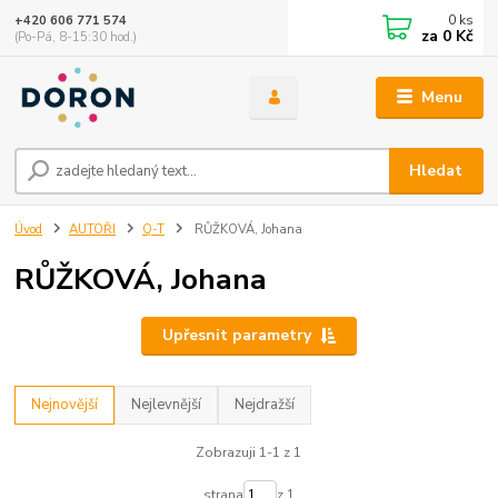
0
ks
+420 606 771 574
za
0 Kč
(Po-Pá, 8-15:30 hod.)
Menu
Hledat
Úvod
AUTOŘI
Q-T
RŮŽKOVÁ, Johana
RŮŽKOVÁ, Johana
Upřesnit parametry
Nejnovější
Nejlevnější
Nejdražší
Zobrazuji 1-1 z 1
strana
z 1