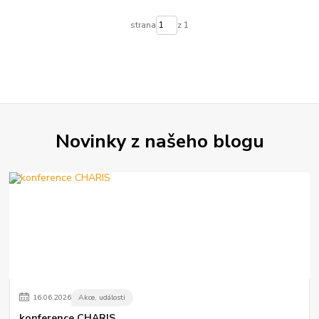
strana
z 1
Novinky z našeho blogu
16
.
06
.
2026
Akce, události
konference CHARIS