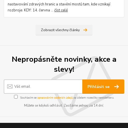
nastavování zdravých hranic a stavění mostů tam, kde vznikají
rozbroje. KDY: 14. června ...
číst celé
Zobrazit všechny články
Nepropásněte novinky, akce a
slevy!
Přihlásit se
Souhlasím se
zpracováním osobních údajů
za účelem rozesílky newsletteru.
Můžete se kdykoli odhlásit. Zasíláme jednou za 14 dní.