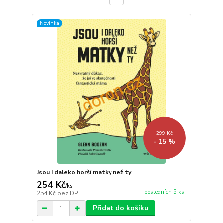
Novinka
299 Kč
- 15 %
Jsou i daleko horší matky než ty
254 Kč
/
ks
posledních 5 ks
254 Kč
bez DPH
Přidat do košíku