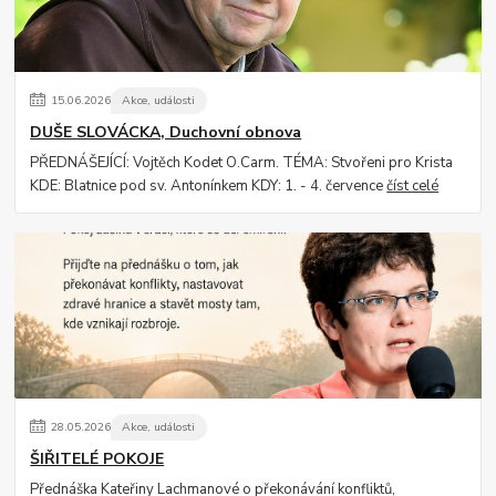
15
.
06
.
2026
Akce, události
DUŠE SLOVÁCKA, Duchovní obnova
PŘEDNÁŠEJÍCÍ: Vojtěch Kodet O.Carm. TÉMA: Stvořeni pro Krista
KDE: Blatnice pod sv. Antonínkem KDY: 1. - 4. července
číst celé
28
.
05
.
2026
Akce, události
ŠIŘITELÉ POKOJE
Přednáška Kateřiny Lachmanové o překonávání konfliktů,