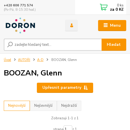
0
ks
+420 606 771 574
za
0 Kč
(Po-Pá, 8-15:30 hod.)
Menu
Hledat
Úvod
AUTOŘI
A-D
BOOZAN, Glenn
BOOZAN, Glenn
Upřesnit parametry
Nejnovější
Nejlevnější
Nejdražší
Zobrazuji 1-1 z 1
strana
z 1