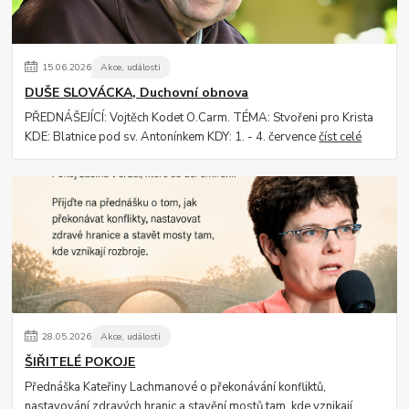
15
.
06
.
2026
Akce, události
DUŠE SLOVÁCKA, Duchovní obnova
PŘEDNÁŠEJÍCÍ: Vojtěch Kodet O.Carm. TÉMA: Stvořeni pro Krista
KDE: Blatnice pod sv. Antonínkem KDY: 1. - 4. července
číst celé
28
.
05
.
2026
Akce, události
ŠIŘITELÉ POKOJE
Přednáška Kateřiny Lachmanové o překonávání konfliktů,
nastavování zdravých hranic a stavění mostů tam, kde vznikají