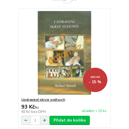
109 Kč
- 15 %
Uzdravení skrze svátosti
93 Kč
/
ks
skladem > 20 ks
93 Kč
bez DPH
Přidat do košíku