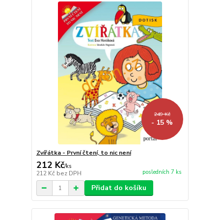
249 Kč
- 15 %
Zvířátka - První čtení, to nic není
212 Kč
/
ks
posledních 7 ks
212 Kč
bez DPH
Přidat do košíku