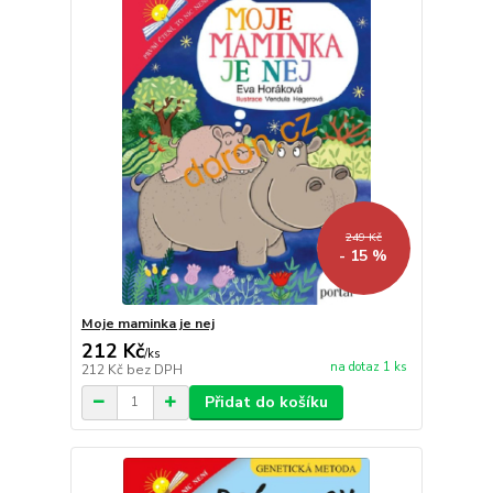
249 Kč
- 15 %
Moje maminka je nej
212 Kč
/
ks
na dotaz 1 ks
212 Kč
bez DPH
Přidat do košíku