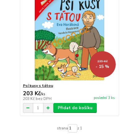
239 Kč
- 15 %
Psí kusy s tátou
203 Kč
/
ks
poslední 3 ks
203 Kč
bez DPH
Přidat do košíku
strana
z 1