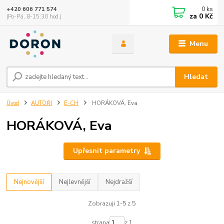
0
ks
+420 606 771 574
za
0 Kč
(Po-Pá, 8-15:30 hod.)
Menu
Hledat
Úvod
AUTOŘI
E-CH
HORÁKOVÁ, Eva
HORÁKOVÁ, Eva
Upřesnit parametry
Nejnovější
Nejlevnější
Nejdražší
Zobrazuji 1-5 z 5
strana
z 1