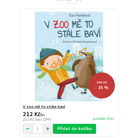
249 Kč
- 15 %
V zoo mě to stále baví
212 Kč
/
ks
poslední 4 ks
212 Kč
bez DPH
Přidat do košíku