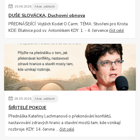
15
.
06
.
2026
Akce, události
DUŠE SLOVÁCKA, Duchovní obnova
PŘEDNÁŠEJÍCÍ: Vojtěch Kodet O.Carm. TÉMA: Stvořeni pro Krista
KDE: Blatnice pod sv. Antonínkem KDY: 1. - 4. července
číst celé
28
.
05
.
2026
Akce, události
ŠIŘITELÉ POKOJE
Přednáška Kateřiny Lachmanové o překonávání konfliktů,
nastavování zdravých hranic a stavění mostů tam, kde vznikají
rozbroje. KDY: 14. června ...
číst celé