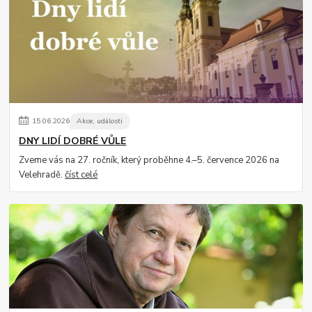
15
.
06
.
2026
Akce, události
DNY LIDÍ DOBRÉ VŮLE
Zveme vás na 27. ročník, který proběhne 4.–5. července 2026 na
Velehradě.
číst celé