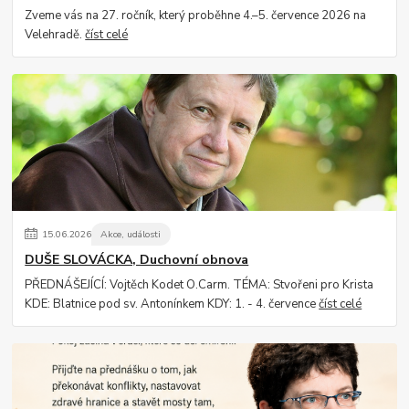
Zveme vás na 27. ročník, který proběhne 4.–5. července 2026 na
Velehradě.
číst celé
15
.
06
.
2026
Akce, události
DUŠE SLOVÁCKA, Duchovní obnova
PŘEDNÁŠEJÍCÍ: Vojtěch Kodet O.Carm. TÉMA: Stvořeni pro Krista
KDE: Blatnice pod sv. Antonínkem KDY: 1. - 4. července
číst celé