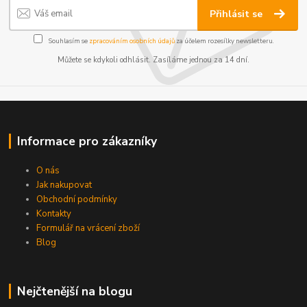
Přihlásit se
Souhlasím se
zpracováním osobních údajů
za účelem rozesílky newsletteru.
Můžete se kdykoli odhlásit. Zasíláme jednou za 14 dní.
Informace pro zákazníky
O nás
Jak nakupovat
Obchodní podmínky
Kontakty
Formulář na vrácení zboží
Blog
Nejčtenější na blogu