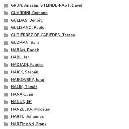
GRÜN, Anselm; STEINDL-RAST, David
GUARDINI, Romano
GUÉDAS, Benoît
GULISANO, Paolo
GUTIÉRREZ DE CABIEDES, Teresa
GUZMAN, Sam
HABÁŇ, Radek
HÁBL, Jan
HADJADJ, Fabrice
HÁJEK, Štěpán
HAJKOVSKÝ, Juraj
HALÍK, Tomáš
HANÁK, Jan
HANUŠ, Jiří
HANZELKA, Miroslav
HARTL, Johannes
HARTMANN, Frank