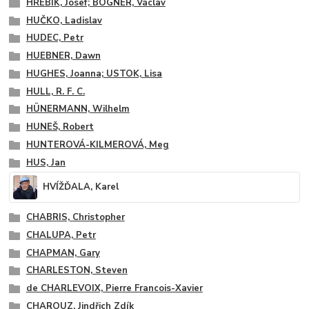
HŘEBÍK, Josef; BOGNER, Václav
HUČKO, Ladislav
HUDEC, Petr
HUEBNER, Dawn
HUGHES, Joanna; USTOK, Lisa
HULL, R. F. C.
HÜNERMANN, Wilhelm
HUNEŠ, Robert
HUNTEROVÁ-KILMEROVÁ, Meg
HUS, Jan
HVÍŽĎALA, Karel
CHABRIS, Christopher
CHALUPA, Petr
CHAPMAN, Gary
CHARLESTON, Steven
de CHARLEVOIX, Pierre Francois-Xavier
CHAROUZ, Jindřich Zdík