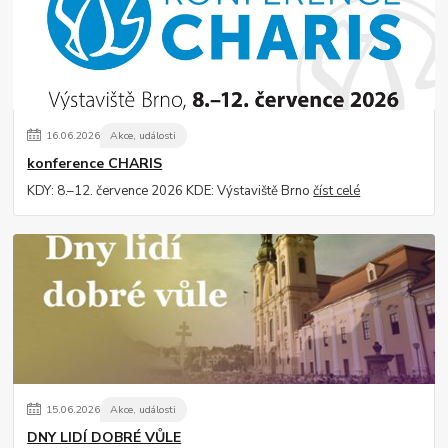
16
.
06
.
2026
Akce, události
konference CHARIS
KDY: 8.–12. července 2026 KDE: Výstaviště Brno
číst celé
15
.
06
.
2026
Akce, události
DNY LIDÍ DOBRÉ VŮLE