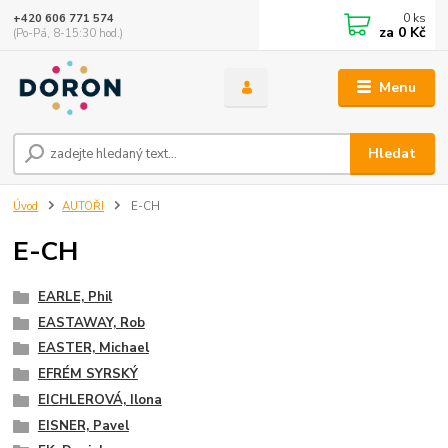
0
ks
+420 606 771 574
za
0 Kč
(Po-Pá, 8-15:30 hod.)
Menu
Hledat
Úvod
AUTOŘI
E-CH
E-CH
EARLE, Phil
EASTAWAY, Rob
EASTER, Michael
EFRÉM SYRSKÝ
EICHLEROVÁ, Ilona
EISNER, Pavel