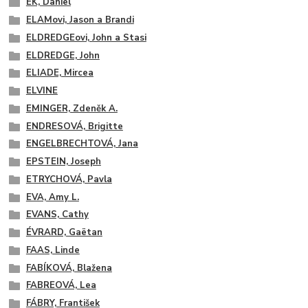
EK, Daniel
ELAMovi, Jason a Brandi
ELDREDGEovi, John a Stasi
ELDREDGE, John
ELIADE, Mircea
ELVINE
EMINGER, Zdeněk A.
ENDRESOVÁ, Brigitte
ENGELBRECHTOVÁ, Jana
EPSTEIN, Joseph
ETRYCHOVÁ, Pavla
EVA, Amy L.
EVANS, Cathy
ÉVRARD, Gaëtan
FAAS, Linde
FABÍKOVÁ, Blažena
FABREOVÁ, Lea
FÁBRY, František