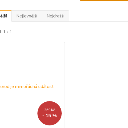
ější
Nejlevnější
Nejdražší
1-1 z 1
369 Kč
- 15 %