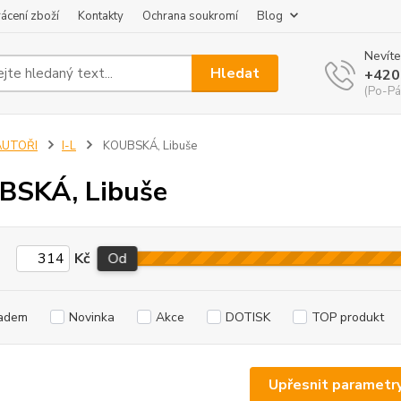
ácení zboží
Kontakty
Ochrana soukromí
Blog
Nevíte
Hledat
+420
(Po-Pá
AUTOŘI
I-L
KOUBSKÁ, Libuše
BSKÁ, Libuše
Kč
Od
adem
Novinka
Akce
DOTISK
TOP produkt
Upřesnit parametr