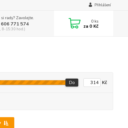
Přihlášení
 si rady? Zavolejte.
0
ks
 606 771 574
za
0 Kč
, 8-15:30 hod.)
Do
Kč
y