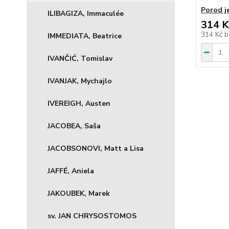
Porod j
ILIBAGIZA, Immaculée
314 K
314 Kč
b
IMMEDIATA, Beatrice
IVANČIĆ, Tomislav
IVANJAK, Mychajlo
IVEREIGH, Austen
JACOBEA, Saša
JACOBSONOVI, Matt a Lisa
JAFFÉ, Aniela
JAKOUBEK, Marek
sv. JAN CHRYSOSTOMOS