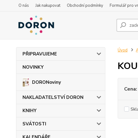
O nás
Jak nakupovat
Obchodní podmínky
Formulář pro vr
Úvod
PŘIPRAVUJEME
KOU
NOVINKY
DORONoviny
Cena:
NAKLADATELSTVÍ DORON
Skl
KNIHY
SVÁTOSTI
KALENDÁŘE