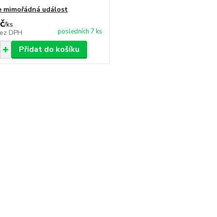
e mimořádná událost
č
/
ks
posledních 7 ks
ez DPH
Přidat do košíku