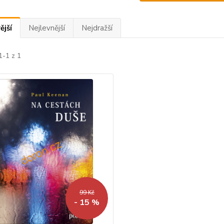
ější
Nejlevnější
Nejdražší
1-1 z 1
99 Kč
- 15 %