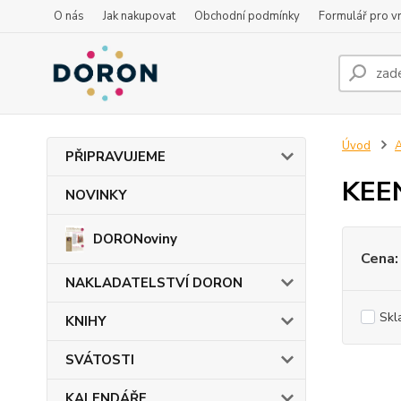
O nás
Jak nakupovat
Obchodní podmínky
Formulář pro vr
Úvod
PŘIPRAVUJEME
KEE
NOVINKY
DORONoviny
Cena:
NAKLADATELSTVÍ DORON
Skl
KNIHY
SVÁTOSTI
KALENDÁŘE