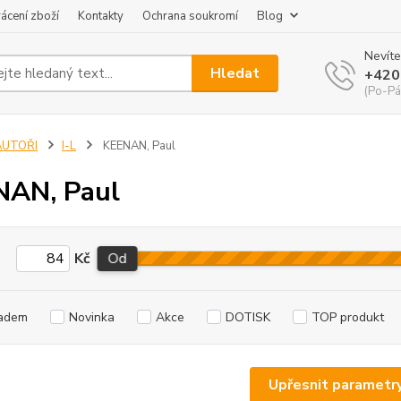
ácení zboží
Kontakty
Ochrana soukromí
Blog
Nevíte
Hledat
+420
(Po-Pá
AUTOŘI
I-L
KEENAN, Paul
NAN, Paul
Kč
Od
adem
Novinka
Akce
DOTISK
TOP produkt
Upřesnit parametr