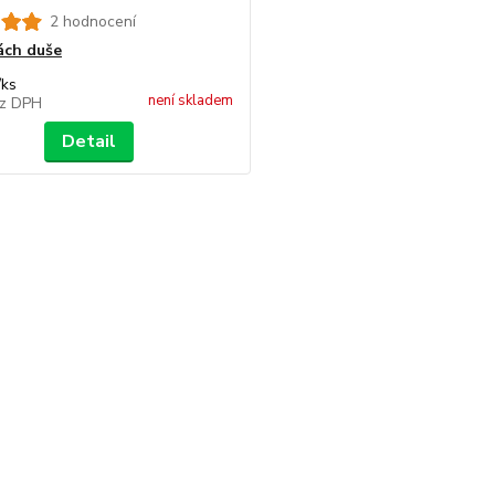
2 hodnocení
ách duše
/
ks
není skladem
z DPH
Detail