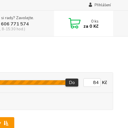
Přihlášení
 si rady? Zavolejte.
0
ks
 606 771 574
za
0 Kč
, 8-15:30 hod.)
Do
Kč
y